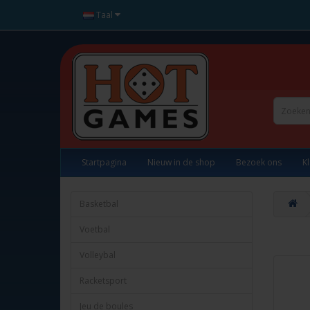
Taal
Startpagina
Nieuw in de shop
Bezoek ons
K
Basketbal
Voetbal
Volleybal
Racketsport
Jeu de boules