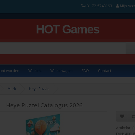
+31 72-5743193
Mijn Acc
HOT Games
lant worden
Winkels
Winkelwagen
FAQ
Contact
Merk
Heye Puzzle
Heye Puzzel Catalogus 2026
Artikelnr:
0
EAN: 4001