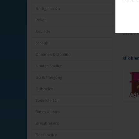
Backgammon
Hoe ? Kli
Poker
Kies in h
Roulette
Daarna ku
Schaak
Dammen & Domino
Klik hie
Houten Spellen
Go & Mah-Jong
Dobbelen
Speelkaarten
Bingo & Lotto
Breinbrekers
Bordspellen