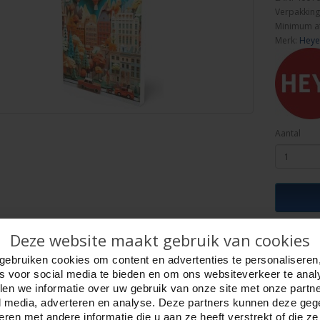
Verpakking
Minimum a
Merk:
Heye
Aantal
Deze website maakt gebruik van cookies
ijving
Foto hoge resolutie
Details
gebruiken cookies om content en advertenties te personaliseren
alogus 2026
es voor social media te bieden en om ons websiteverkeer te anal
en we informatie over uw gebruik van onze site met onze partn
alogus kunt u mee bestellen, maar u kunt hem nu ook direct downloaden.
l media, adverteren en analyse. Deze partners kunnen deze ge
ren met andere informatie die u aan ze heeft verstrekt of die z