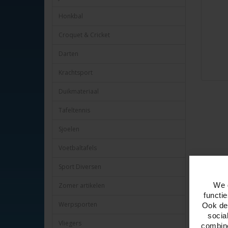
Honkbal
Croquet & Cricket
Darten
Krachtsport
Duikmateriaal
Tafeltennis
Sjoelen
Voetbaltafels
Sport Diversen
Omschr
We 
Zomer artikelen
Heye Cat
functi
Werpsporten
Ook del
Deze cat
socia
Vliegers
combine