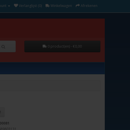
ount
Verlanglijst (0)
Winkelwagen
Afrekenen
0 product(en) - €0,00
00081
689803131