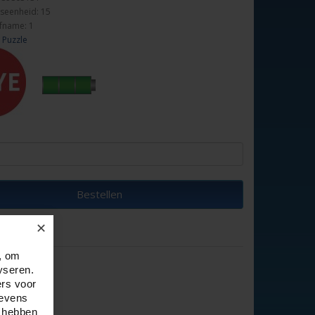
seenheid: 15
fname: 1
 Puzzle
Bestellen
✕
, om
yseren.
ers voor
gevens
e hebben