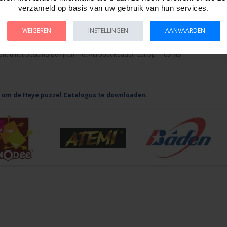
verzameld op basis van uw gebruik van hun services.
k met uw rechtermuisknop op de link.
WEIGEREN
INSTELLINGEN
AANVAARDEN
et menu Opslaan ( of Save as ) en sla het bestand op uw harde schijf op, bv in 
nt u het bestand bekijken met Acrobat Reader. Let op ! 109 MB
r om de Heye puzzel Catalogus te downloaden.