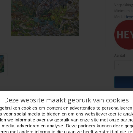
Verpakking
Minimum a
Merk:
Heye
Aantal
Deze website maakt gebruik van cookies
ijving
Foto hoge resolutie
Details
gebruiken cookies om content en advertenties te personaliseren
lpine Fun,1000 st.3 hkg. Heye 29680
es voor social media te bieden en om ons websiteverkeer te anal
 Birgit Tanck. Serie, Comic.
en we informatie over uw gebruik van onze site met onze partn
 puzzel 70x50 cm.
l media, adverteren en analyse. Deze partners kunnen deze ge
e doos.
ren met andere informatie die u aan ze heeft verstrekt of die z