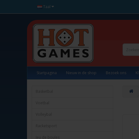
Taal
Startpagina
Nieuw in de shop
Bezoek ons
K
Basketbal
Voetbal
Volleybal
Racketsport
Jeu de boules