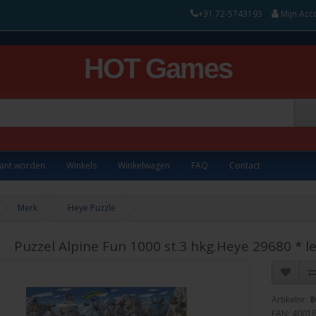
+31 72-5743193
Mijn Acc
HOT Games
lant worden
Winkels
Winkelwagen
FAQ
Contact
Merk
Heye Puzzle
Puzzel Alpine Fun 1000 st.3 hkg.Heye 29680 * l
Artikelnr:
8
EAN: 4001