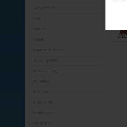
Heye nr.
Backgammon
Poker
Roulette
Schaak
Dammen & Domino
Houten Spellen
Go & Mah-Jong
Dobbelen
Speelkaarten
Bingo & Lotto
Breinbrekers
Bordspellen