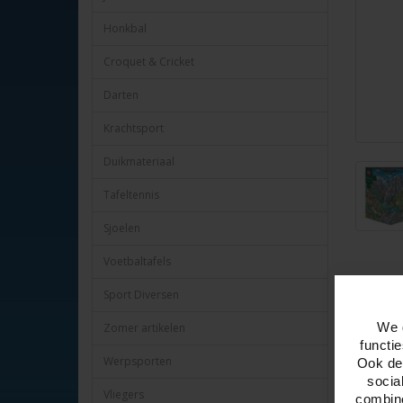
Honkbal
Croquet & Cricket
Darten
Krachtsport
Duikmateriaal
Tafeltennis
Sjoelen
Voetbaltafels
Sport Diversen
Omschr
We 
Zomer artikelen
Puzzel, A
functi
Tekenaar,
Werpsporten
Ook del
Afmeting
socia
3 hoekig
Vliegers
combine