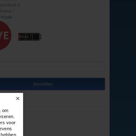
seenheid: 8
fname: 1
 Puzzle
Week ?
Bestellen
✕
, om
yseren.
ers voor
gevens
e hebben