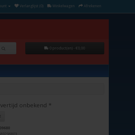
ount
Verlanglijst (0)
Winkelwagen
Afrekenen
0 product(en) - €0,00
evertijd onbekend *
09680
689296803