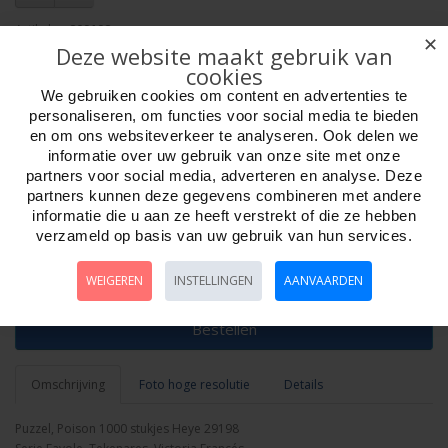
Artikelnr:
809198
✕
Deze website maakt gebruik van
EAN: 4001689291983
cookies
Verpakkingseenheid: 6
Minimum afname: 1
We gebruiken cookies om content en advertenties te
Merk:
Heye Puzzle
personaliseren, om functies voor social media te bieden
en om ons websiteverkeer te analyseren. Ook delen we
informatie over uw gebruik van onze site met onze
partners voor social media, adverteren en analyse. Deze
partners kunnen deze gegevens combineren met andere
informatie die u aan ze heeft verstrekt of die ze hebben
verzameld op basis van uw gebruik van hun services.
Aantal
WEIGEREN
INSTELLINGEN
AANVAARDEN
Bestellen
Omschrijving
Foto hoge resolutie
Details
Puzzel, Poison 1000 stukjes Heye 29198