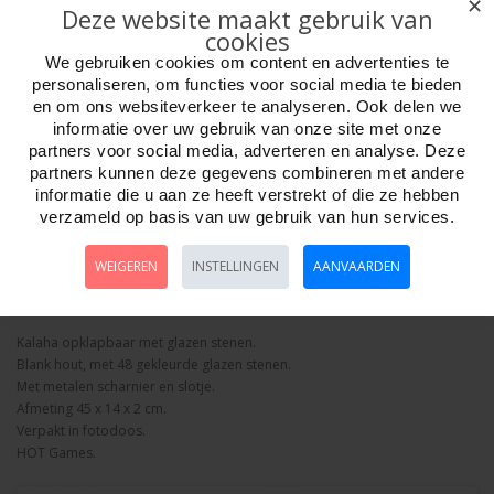
✕
Deze website maakt gebruik van
cookies
We gebruiken cookies om content en advertenties te
personaliseren, om functies voor social media te bieden
en om ons websiteverkeer te analyseren. Ook delen we
informatie over uw gebruik van onze site met onze
Aantal
partners voor social media, adverteren en analyse. Deze
partners kunnen deze gegevens combineren met andere
informatie die u aan ze heeft verstrekt of die ze hebben
verzameld op basis van uw gebruik van hun services.
Bestellen
WEIGEREN
INSTELLINGEN
AANVAARDEN
Omschrijving
Foto hoge resolutie
Details
Kalaha opklapbaar met glazen stenen.
Blank hout, met 48 gekleurde glazen stenen.
Met metalen scharnier en slotje.
Afmeting 45 x 14 x 2 cm.
Verpakt in fotodoos.
HOT Games.