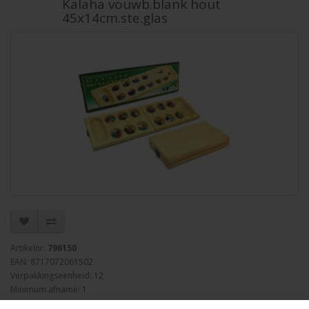
Kalaha vouwb.blank hout
45x14cm.ste.glas
Artikelnr:
796150
EAN: 8717072061502
Verpakkingseenheid: 12
Minimum afname: 1
Merk:
HOT Games