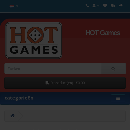
HOT Games
0 product(en) - €0,00
categorieën