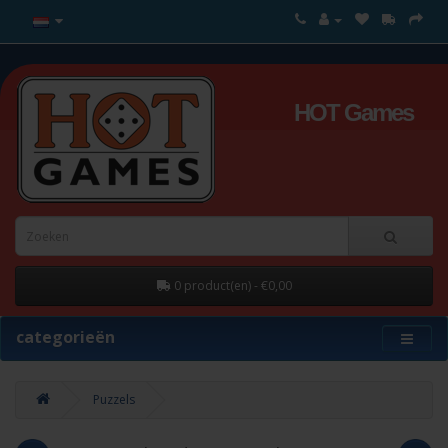
HOT Games
0 product(en) - €0,00
categorieën
Puzzels