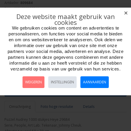
Artikelnr:
809684
EAN: 4001689296841
✕
Deze website maakt gebruik van
Verpakkingseenheid: 6
cookies
Minimum afname: 1
Merk:
Heye Puzzle
We gebruiken cookies om content en advertenties te
personaliseren, om functies voor social media te bieden
en om ons websiteverkeer te analyseren. Ook delen we
informatie over uw gebruik van onze site met onze
partners voor social media, adverteren en analyse. Deze
partners kunnen deze gegevens combineren met andere
informatie die u aan ze heeft verstrekt of die ze hebben
Aantal
verzameld op basis van uw gebruik van hun services.
WEIGEREN
INSTELLINGEN
AANVAARDEN
Bestellen
Omschrijving
Foto hoge resolutie
Details
Puzzel Audrey 1000 stukjes Heye 29684
Serie, People, Art Lab. Tekenaar, Johnny Cheuk.