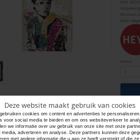
EAN: 4001
Verpakking
Minimum a
Merk:
Heye
Aantal
Deze website maakt gebruik van cookies
ijving
Foto hoge resolutie
Details
gebruiken cookies om content en advertenties te personaliseren
es voor social media te bieden en om ons websiteverkeer te anal
udrey 1000 stukjes Heye 29684
en we informatie over uw gebruik van onze site met onze partn
ople, Art Lab. Tekenaar, Johnny Cheuk.
l media, adverteren en analyse. Deze partners kunnen deze ge
puzzel 50 x 70 cm.
ren met andere informatie die u aan ze heeft verstrekt of die z
 doos, maat 37 x 27 x 5.5 cm.