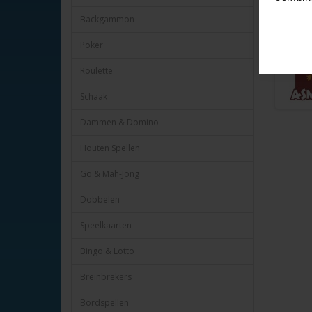
Heye nr.
Backgammon
Poker
Roulette
Schaak
Dammen & Domino
Houten Spellen
Go & Mah-Jong
Dobbelen
Speelkaarten
Bingo & Lotto
Breinbrekers
Bordspellen