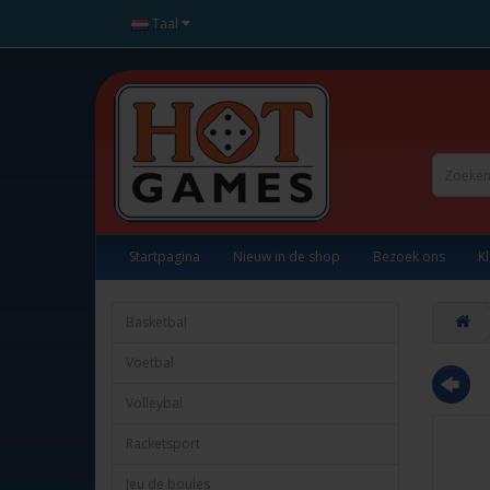
Taal
Startpagina
Nieuw in de shop
Bezoek ons
K
Basketbal
Voetbal
Volleybal
Racketsport
Jeu de boules