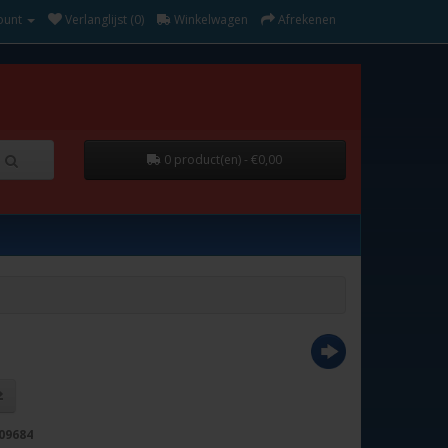
ount
Verlanglijst (0)
Winkelwagen
Afrekenen
0 product(en) - €0,00
09684