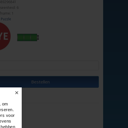
689296841
seenheid: 6
fname: 1
 Puzzle
Bestellen
✕
, om
yseren.
ers voor
gevens
e hebben