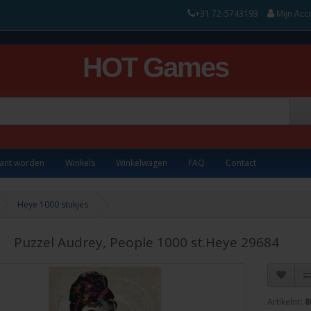
+31 72-5743193
Mijn Acc
HOT Games
lant worden
Winkels
Winkelwagen
FAQ
Contact
Heye 1000 stukjes
Puzzel Audrey, People 1000 st.Heye 29684
Artikelnr:
8