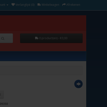
ount
Verlanglijst (0)
Winkelwagen
Afrekenen
0 product(en) - €0,00
09350