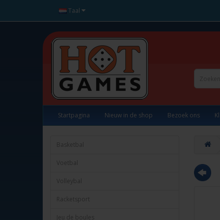
Taal
Startpagina
Nieuw in de shop
Bezoek ons
K
Basketbal
Voetbal
Volleybal
Racketsport
Jeu de boules