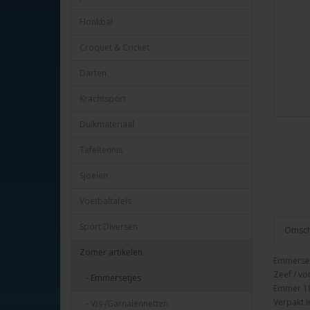
Honkbal
Croquet & Cricket
Darten
Krachtsport
Duikmateriaal
Tafeltennis
Sjoelen
Voetbaltafels
Sport Diversen
Omschr
Zomer artikelen
Emmerset
Zeef / vo
- Emmersetjes
Emmer 18
Verpakt i
- Vis-/Garnalennetten