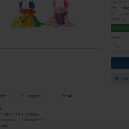
EAN: 5900
Verpakking
Minimum a
Merk:
HOT 
Aantal
Minim
ijving
Foto hoge resolutie
Details
.
rmpjes / harkje / schepje.
 cm hoog / 18 cm diameter.
n net.