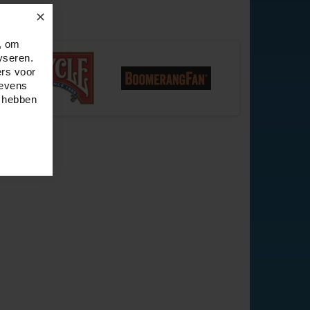
✕
, om
yseren.
ers voor
gevens
e hebben