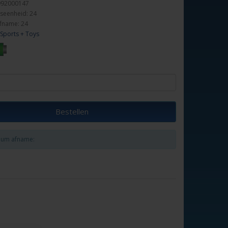
992000147
seenheid: 24
fname: 24
Sports + Toys
Bestellen
um afname: