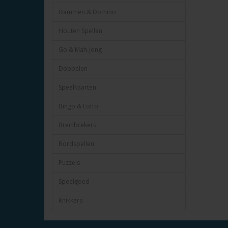
Dammen & Domino
Houten Spellen
Go & Mah-Jong
Dobbelen
Speelkaarten
Bingo & Lotto
Breinbrekers
Bordspellen
Puzzels
Speelgoed
Knikkers