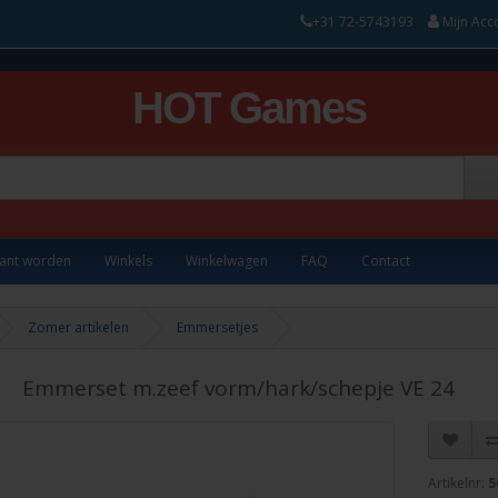
+31 72-5743193
Mijn Acc
HOT Games
lant worden
Winkels
Winkelwagen
FAQ
Contact
Zomer artikelen
Emmersetjes
Emmerset m.zeef vorm/hark/schepje VE 24
Artikelnr:
5