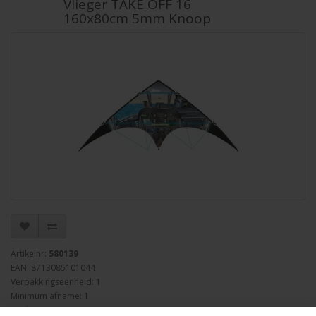
Vlieger TAKE OFF 16
160x80cm 5mm Knoop
Artikelnr:
580139
EAN: 8713085101044
Verpakkingseenheid: 1
Minimum afname: 1
Merk:
Knoop Kites