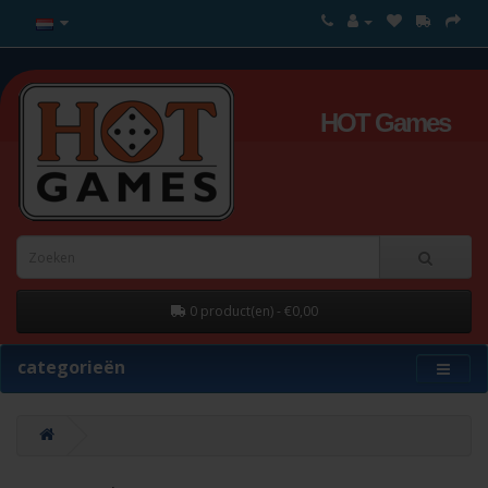
HOT Games
0 product(en) - €0,00
categorieën