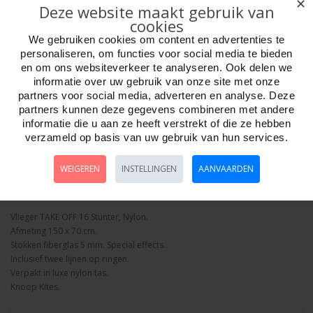
✕
Deze website maakt gebruik van
cookies
We gebruiken cookies om content en advertenties te
personaliseren, om functies voor social media te bieden
en om ons websiteverkeer te analyseren. Ook delen we
informatie over uw gebruik van onze site met onze
Aantal
partners voor social media, adverteren en analyse. Deze
partners kunnen deze gegevens combineren met andere
informatie die u aan ze heeft verstrekt of die ze hebben
verzameld op basis van uw gebruik van hun services.
Bestellen
WEIGEREN
INSTELLINGEN
AANVAARDEN
Omschrijving
Foto hoge resolutie
Details
Vlieger TAKE OFF 16 Stunter, Nylon.
Afmeting 150 x 70 cm.
Stokken fiberglas 5 mm. Special effects.
Inclusief twee lijnen op ringen.
Verpakt in luxe nylon tas.
Knoop Kites.