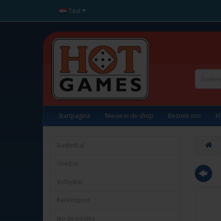
Taal
Startpagina
Nieuw in de shop
Bezoek ons
K
Basketbal
Voetbal
Volleybal
Racketsport
Jeu de boules