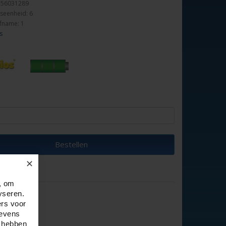
156031289
seenheid: 6
fname: 1
s
Bestellen
✕
, om
yseren.
ers voor
gevens
e hebben