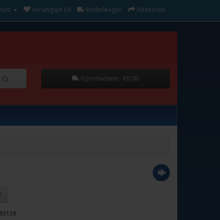
ount
Verlanglijst (0)
Winkelwagen
Afrekenen
0 product(en) - €0,00
93128