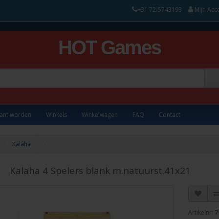
+31 72-5743193
Mijn Acc
HOT Games
lant worden
Winkels
Winkelwagen
FAQ
Contact
Kalaha
Kalaha 4 Spelers blank m.natuurst.41x21
Artikelnr:
7