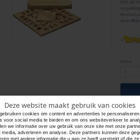
EAN: 4014
Verpakking
Minimum a
Merk:
Philo
Aantal
Deze website maakt gebruik van cookies
ijving
Foto hoge resolutie
Details
gebruiken cookies om content en advertenties te personaliseren
es voor social media te bieden en om ons websiteverkeer te anal
Spelers.
en we informatie over uw gebruik van onze site met onze partn
edelstenen.
l media, adverteren en analyse. Deze partners kunnen deze ge
spel voor 2 tot 4 Spelers.
ren met andere informatie die u aan ze heeft verstrekt of die z
 410 x 210 x 40 mm.