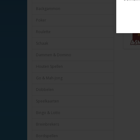
Verpakt i
Backgammon
Poker
Roulette
Schaak
Dammen & Domino
Houten Spellen
Go & Mah-Jong
Dobbelen
Speelkaarten
Bingo & Lotto
Breinbrekers
Bordspellen