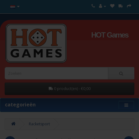
HOT Games
0 product(en) - €0,00
categorieën
Racketsport