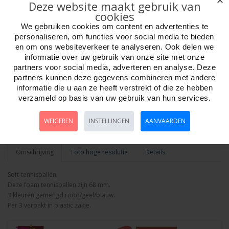
✕
Deze website maakt gebruik van
Artikelnr:
229840
cookies
EAN: 8008674000717
Verpakkingseenheid: 70, staffel
We gebruiken cookies om content en advertenties te
Minimum afname: 1
personaliseren, om functies voor social media te bieden
Merk:
HOT Sports + Toys
en om ons websiteverkeer te analyseren. Ook delen we
informatie over uw gebruik van onze site met onze
partners voor social media, adverteren en analyse. Deze
partners kunnen deze gegevens combineren met andere
Aantal
informatie die u aan ze heeft verstrekt of die ze hebben
verzameld op basis van uw gebruik van hun services.
WEIGEREN
INSTELLINGEN
AANVAARDEN
Bestellen
Omschrijving
Foto hoge resolutie
Details
Soft-tennisballen.
Deze foam tennisballen zijn 68 mm.
3 kleuren gemengd rood/geel/blauw.
Per 3 verpakt in plastic zakje.