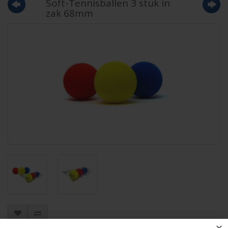
Soft-Tennisballen 3 stuk in
zak 68mm