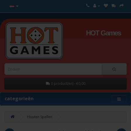
HOT Games
0 product(en) - €0,00
categorieën
Houten Spellen