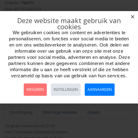
Artikelnr:
790771
EAN: 8717072007715
Verpakkingseenheid: 24
✕
Deze website maakt gebruik van
Minimum afname: 1
cookies
Merk:
HOT Games
We gebruiken cookies om content en advertenties te
personaliseren, om functies voor social media te bieden
en om ons websiteverkeer te analyseren. Ook delen we
informatie over uw gebruik van onze site met onze
partners voor social media, adverteren en analyse. Deze
partners kunnen deze gegevens combineren met andere
Aantal
informatie die u aan ze heeft verstrekt of die ze hebben
verzameld op basis van uw gebruik van hun services.
WEIGEREN
INSTELLINGEN
AANVAARDEN
Bestellen
Omschrijving
Foto hoge resolutie
Details
Tangram rubberwood 12 cm.
met 7 massieve rubberwood stenen.