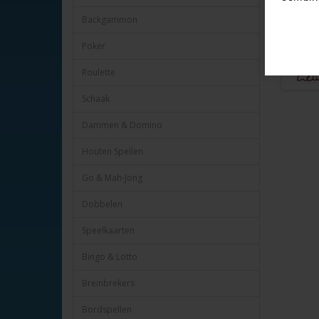
Backgammon
Poker
Roulette
Schaak
Dammen & Domino
Houten Spellen
Go & Mah-Jong
Dobbelen
Speelkaarten
Bingo & Lotto
Breinbrekers
Bordspellen