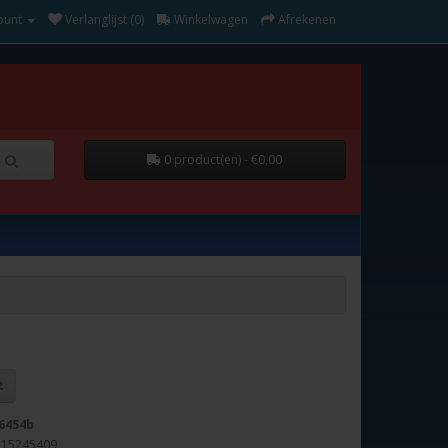
ount
Verlanglijst (0)
Winkelwagen
Afrekenen
0 product(en) - €0,00
6454b
115245409