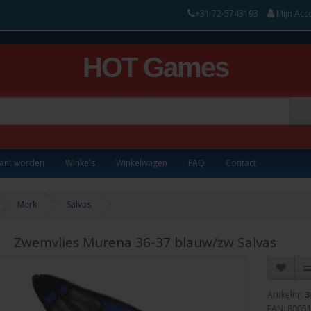
+31 72-5743193
Mijn Acc
HOT Games
lant worden
Winkels
Winkelwagen
FAQ
Contact
Merk
Salvas
Zwemvlies Murena 36-37 blauw/zw Salvas
Artikelnr:
3
EAN: 8005