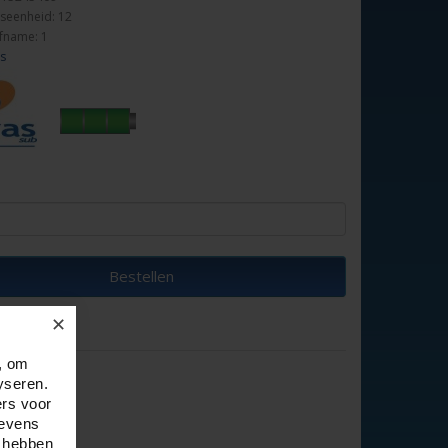
seenheid: 12
fname: 1
as
Bestellen
✕
, om
yseren.
ers voor
gevens
e hebben