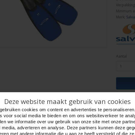
Verpakking
Minimum a
Merk:
Salv
Aantal
Deze website maakt gebruik van cookies
ijving
Foto hoge resolutie
Details
gebruiken cookies om content en advertenties te personaliseren
s Murena! Blauw.
es voor social media te bieden en om ons websiteverkeer te anal
e voet.
en we informatie over uw gebruik van onze site met onze partn
- 37.
l media, adverteren en analyse. Deze partners kunnen deze ge
ren met andere informatie die u aan ze heeft verstrekt of die z