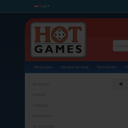
Taal
Startpagina
Nieuw in de shop
Bezoek ons
K
Basketbal
Voetbal
Volleybal
Racketsport
Jeu de boules