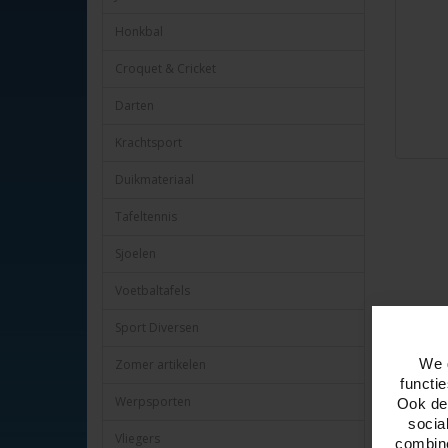
Honkbal
Croquet & Cricket
Darten
Krachtsport
Duikmateriaal
Tafeltennis
Sjoelen
Voetbaltafels
Sport Diversen
Omschr
We 
Zomer artikelen
Zwemvlie
functi
Met zwart
Werpsporten
Ook del
Maat : 36 
socia
Salvas.
Vliegers
combine