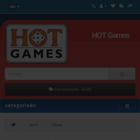
HOT Games
0 product(en) - €0,00
categorieën
Merk
Salvas