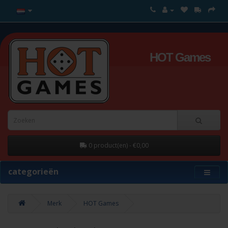
HOT Games
0 product(en) - €0,00
categorieën
Merk
HOT Games