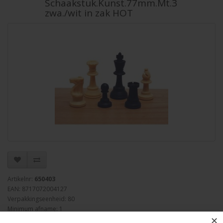
Schaakstuk.Kunst.77mm.Mt.3
zwa./wit in zak HOT
Artikelnr:
650403
EAN: 8717072004127
Verpakkingseenheid: 80
Minimum afname: 1
✕
Merk:
HOT Games