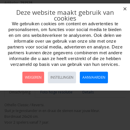
Artikelnr:
792528
✕
EAN: 3701405804855
Deze website maakt gebruik van
Verpakkingseenheid: 6
cookies
Minimum afname: 1
We gebruiken cookies om content en advertenties te
Merk:
HOT Sports + Toys
personaliseren, om functies voor social media te bieden
Adviesprijs: 24.95
en om ons websiteverkeer te analyseren. Ook delen we
informatie over uw gebruik van onze site met onze
partners voor social media, adverteren en analyse. Deze
Aantal
partners kunnen deze gegevens combineren met andere
informatie die u aan ze heeft verstrekt of die ze hebben
verzameld op basis van uw gebruik van hun services.
Bestellen
WEIGEREN
INSTELLINGEN
AANVAARDEN
Omschrijving
Foto hoge resolutie
Details
Othello Classic / Reversi.
Sluit je tegenstander in en draai de stenen naar jouw kleur.
Bordmaat 26x26 cm.
Voor 2 spelers vanaf 7 jaar.