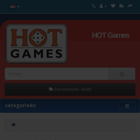
HOT Games
0 product(en) - €0,00
categorieën