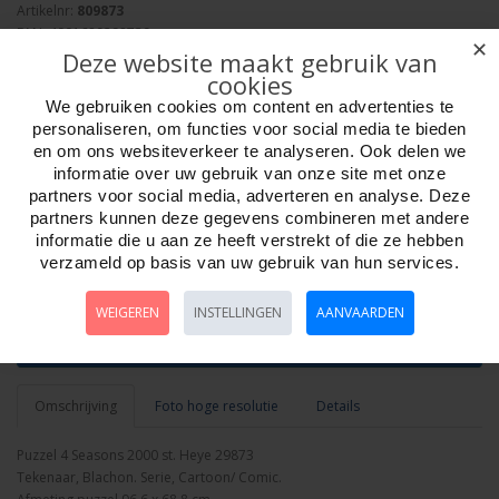
Artikelnr:
809873
EAN: 4001689298739
✕
Deze website maakt gebruik van
Verpakkingseenheid: 6
cookies
Minimum afname: 1
Merk:
Heye Puzzle
We gebruiken cookies om content en advertenties te
personaliseren, om functies voor social media te bieden
en om ons websiteverkeer te analyseren. Ook delen we
informatie over uw gebruik van onze site met onze
partners voor social media, adverteren en analyse. Deze
partners kunnen deze gegevens combineren met andere
informatie die u aan ze heeft verstrekt of die ze hebben
Aantal
verzameld op basis van uw gebruik van hun services.
WEIGEREN
INSTELLINGEN
AANVAARDEN
Bestellen
Omschrijving
Foto hoge resolutie
Details
Puzzel 4 Seasons 2000 st. Heye 29873
Tekenaar, Blachon. Serie, Cartoon/ Comic.