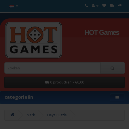
HOT Games
0 product(en) - €0,00
categorieën
Merk
Heye Puzzle