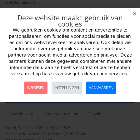
Artikelnr:
809879
EAN: 4001689298791
✕
Deze website maakt gebruik van
Verpakkingseenheid: 6
cookies
Minimum afname: 1
Merk:
Heye Puzzle
We gebruiken cookies om content en advertenties te
personaliseren, om functies voor social media te bieden
en om ons websiteverkeer te analyseren. Ook delen we
informatie over uw gebruik van onze site met onze
partners voor social media, adverteren en analyse. Deze
partners kunnen deze gegevens combineren met andere
informatie die u aan ze heeft verstrekt of die ze hebben
Aantal
verzameld op basis van uw gebruik van hun services.
WEIGEREN
INSTELLINGEN
AANVAARDEN
Bestellen
Omschrijving
Foto hoge resolutie
Details
Puzzel, Ever Alert 1000 st. Heye 29879
Serie, Precious Animals. Tekenaar, Bob Coonts.