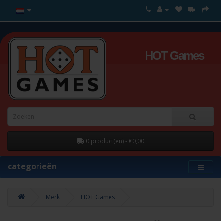
HOT Games
0 product(en) - €0,00
categorieën
Merk
HOT Games