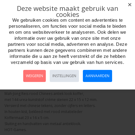
✕
Deze website maakt gebruik van
cookies
We gebruiken cookies om content en advertenties te
personaliseren, om functies voor social media te bieden
en om ons websiteverkeer te analyseren. Ook delen we
Aantal
informatie over uw gebruik van onze site met onze
partners voor social media, adverteren en analyse. Deze
partners kunnen deze gegevens combineren met andere
informatie die u aan ze heeft verstrekt of die ze hebben
verzameld op basis van uw gebruik van hun services.
Bestellen
WEIGEREN
INSTELLINGEN
AANVAARDEN
Omschrijving
Foto hoge resolutie
Details
Mah-Jong Reis rood Chinees antiek look koffer,
met 144 urea-kunststof créme stenen 22 x 15 x 12 mm.
Versierd met chinese tekens, zonder cijfers en letters.
In houten kist, bekleed met rood imitatieleder
Koffermaat 23 x 16 x 5 cm.
Sluiting en handvatten van metaal antieklook.
HOT-Games.