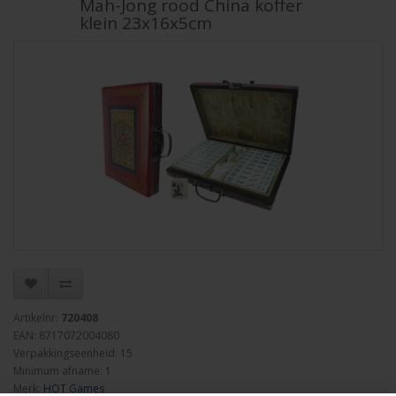
Mah-Jong rood China koffer
klein 23x16x5cm
Artikelnr:
720408
EAN: 8717072004080
Verpakkingseenheid: 15
Minimum afname: 1
Merk:
HOT Games