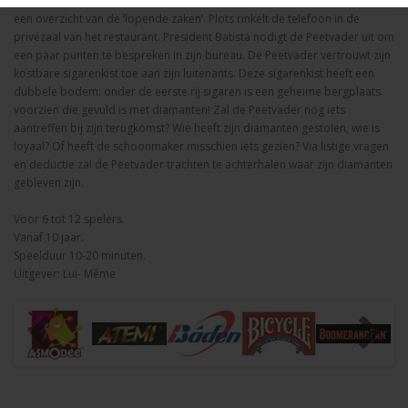
aangeboden heeft aan zijn trouwe handlangers, geeft Don Allessandro
een overzicht van de ‘lopende zaken’. Plots rinkelt de telefoon in de
privézaal van het restaurant. President Batista nodigt de Peetvader uit om
een paar punten te bespreken in zijn bureau. De Peetvader vertrouwt zijn
kostbare sigarenkist toe aan zijn luitenants. Deze sigarenkist heeft een
dubbele bodem: onder de eerste rij sigaren is een geheime bergplaats
voorzien die gevuld is met diamanten! Zal de Peetvader nog iets
aantreffen bij zijn terugkomst? Wie heeft zijn diamanten gestolen, wie is
loyaal? Of heeft de schoonmaker misschien iets gezien? Via listige vragen
en deductie zal de Peetvader trachten te achterhalen waar zijn diamanten
gebleven zijn.
Voor 6 tot 12 spelers.
Vanaf 10 jaar.
Speelduur 10-20 minuten.
Uitgever: Lui- Même