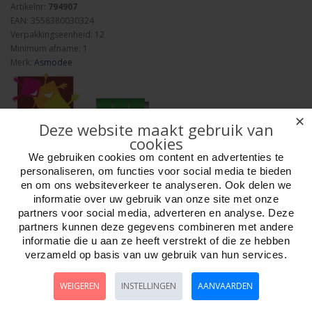
Artikelnr:
794907
EAN: 3558380030324
Verpakkingseenheid: 12
Minimum afname: 1
Merk:
Asmodee
✕
Deze website maakt gebruik van
cookies
Aantal
We gebruiken cookies om content en advertenties te
personaliseren, om functies voor social media te bieden
en om ons websiteverkeer te analyseren. Ook delen we
informatie over uw gebruik van onze site met onze
partners voor social media, adverteren en analyse. Deze
Bestellen
partners kunnen deze gegevens combineren met andere
informatie die u aan ze heeft verstrekt of die ze hebben
Omschrijving
Foto hoge resolutie
Details
verzameld op basis van uw gebruik van hun services.
Mafia de Cuba, Uitbreiding Revolucion.
WEIGEREN
INSTELLINGEN
AANVAARDEN
Havana, 29 december 1955. Aan het einde van de maaltijd die hij