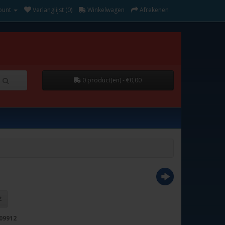
ount
Verlanglijst (0)
Winkelwagen
Afrekenen
0 product(en) - €0,00
09912