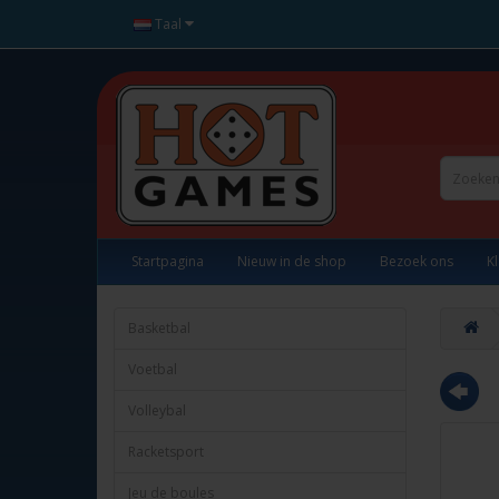
Taal
Startpagina
Nieuw in de shop
Bezoek ons
K
Basketbal
Voetbal
Volleybal
Racketsport
Jeu de boules