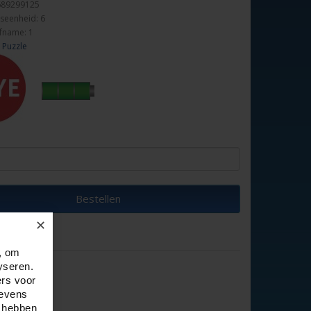
689299125
seenheid: 6
fname: 1
 Puzzle
Bestellen
✕
, om
yseren.
ers voor
gevens
e hebben