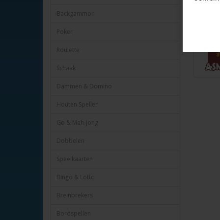
Heye nr.
Backgammon
Poker
Roulette
Schaak
Dammen & Domino
Houten Spellen
Go & Mah-Jong
Dobbelen
Speelkaarten
Bingo & Lotto
Breinbrekers
Bordspellen