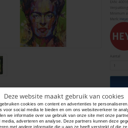
EAN: 4001
Verpakking
Minimum a
Merk:
Heye
Aantal
Deze website maakt gebruik van cookies
ijving
Foto hoge resolutie
Details
gebruiken cookies om content en advertenties te personaliseren
es voor social media te bieden en om ons websiteverkeer te anal
ida, 1000 stukjes, Heye.
en we informatie over uw gebruik van onze site met onze partn
ople - Art Lab. Tekenaar, Voka.
l media, adverteren en analyse. Deze partners kunnen deze ge
puzzel 50 x 70 cm.
ren met andere informatie die u aan ze heeft verstrekt of die z
 doos maat 27 x 37 x 5.5 cm.