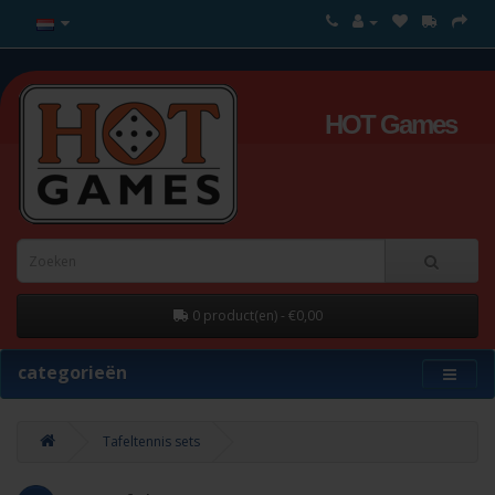
HOT Games
0 product(en) - €0,00
categorieën
Tafeltennis sets