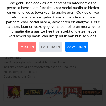
We gebruiken cookies om content en advertenties te
personaliseren, om functies voor social media te bieden
en om ons websiteverkeer te analyseren. Ook delen we
Aantal
informatie over uw gebruik van onze site met onze
partners voor social media, adverteren en analyse. Deze
partners kunnen deze gegevens combineren met andere
informatie die u aan ze heeft verstrekt of die ze hebben
Bestellen
verzameld op basis van uw gebruik van hun services.
WEIGEREN
INSTELLINGEN
AANVAARDEN
Omschrijving
Foto hoge resolutie
Details
Tafeltennisset
met 2 batjes glad-glad sandwich rubber 2 star.
inclusief eenvoudige netpostcombinatie en 3 balletjes.
en net kompleet in blister.
Geproduceerd in China.