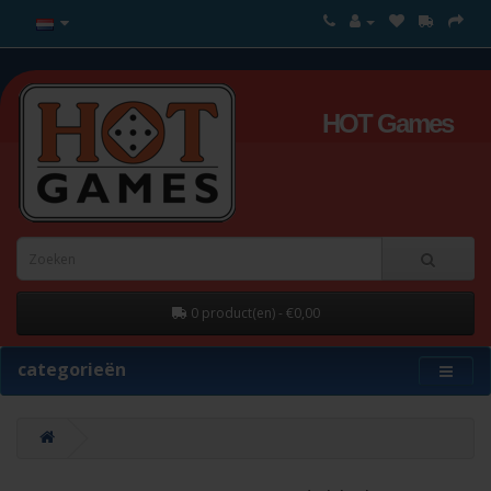
HOT Games
0 product(en) - €0,00
categorieën