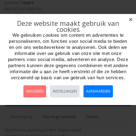
Artikelnr:
735819
EAN: 8717072058199
Verpakkingseenheid: 12
✕
Deze website maakt gebruik van
Minimum afname: 1
cookies
Merk:
HOT Games
Adviesprijs: 10.99
We gebruiken cookies om content en advertenties te
personaliseren, om functies voor social media te bieden
en om ons websiteverkeer te analyseren. Ook delen we
informatie over uw gebruik van onze site met onze
partners voor social media, adverteren en analyse. Deze
partners kunnen deze gegevens combineren met andere
informatie die u aan ze heeft verstrekt of die ze hebben
Aantal
verzameld op basis van uw gebruik van hun services.
WEIGEREN
INSTELLINGEN
AANVAARDEN
Bestellen
Omschrijving
Foto hoge resolutie
Details
Shut the box, dobbelspel klein. Rubberwood.