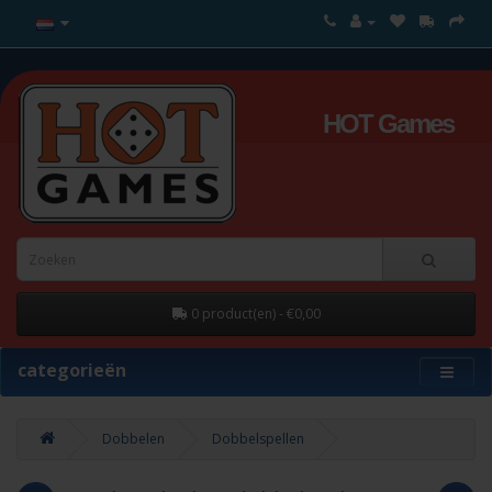
HOT Games
0 product(en) - €0,00
categorieën
Dobbelen
Dobbelspellen