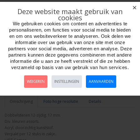
✕
Deze website maakt gebruik van
cookies
We gebruiken cookies om content en advertenties te
personaliseren, om functies voor social media te bieden
en om ons websiteverkeer te analyseren. Ook delen we
Aantal
informatie over uw gebruik van onze site met onze
partners voor social media, adverteren en analyse. Deze
partners kunnen deze gegevens combineren met andere
informatie die u aan ze heeft verstrekt of die ze hebben
Bestellen
verzameld op basis van uw gebruik van hun services.
WEIGEREN
INSTELLINGEN
AANVAARDEN
Minimum afname:
Omschrijving
Foto hoge resolutie
Details
Dobbelstenen 12-zijdig. 17 mm.
Div. kleuren assorti.
Acryl, doorzichtig kunststof.
Verpakt per 12 stuks in zakje.