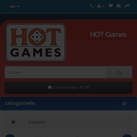
HOT Games
0 product(en) - €0,00
categorieën
Dobbelen