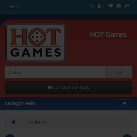
HOT Games
0 product(en) - €0,00
categorieën
Dobbelen