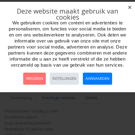
✕
Deze website maakt gebruik van
cookies
We gebruiken cookies om content en advertenties te
personaliseren, om functies voor social media te bieden
en om ons websiteverkeer te analyseren. Ook delen we
Aantal
informatie over uw gebruik van onze site met onze
partners voor social media, adverteren en analyse. Deze
partners kunnen deze gegevens combineren met andere
informatie die u aan ze heeft verstrekt of die ze hebben
Bestellen
verzameld op basis van uw gebruik van hun services.
WEIGEREN
INSTELLINGEN
AANVAARDEN
Minimum afname:
Omschrijving
Foto hoge resolutie
Details
Dobbelstenen 10-zijdig. 22 mm.
Zes kleuren assorti.
Acryl, doorzichtig kunststof.
Verpakt per 12 stuks in zakje.