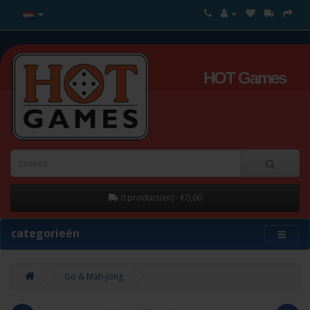
HOT Games
0 product(en) - €0,00
categorieën
Go & Mah-Jong