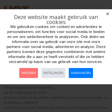
✕
Deze website maakt gebruik van
cookies
We gebruiken cookies om content en advertenties te
Aantal
personaliseren, om functies voor social media te bieden
en om ons websiteverkeer te analyseren. Ook delen we
informatie over uw gebruik van onze site met onze
partners voor social media, adverteren en analyse. Deze
partners kunnen deze gegevens combineren met andere
Bestellen
informatie die u aan ze heeft verstrekt of die ze hebben
verzameld op basis van uw gebruik van hun services.
Omschrijving
Foto hoge resolutie
Details
WEIGEREN
INSTELLINGEN
AANVAARDEN
Go spelregels boekje Nederlands.
Go Stap voor stap.
Een spelregelboek voor beginners,
van de Nederlandse Go-Bond.
Dit boek maakte oorspronkelijk onderdeel uit van een serie promotie- en
lesmateriaal, ontwikkeld
door het Europees Go Centrum. Dat materiaal werd vertaald in meer dan