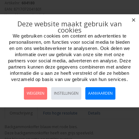
Artikelnr:
604180
EAN: 8717072041801
Verpakkingseenheid: 6
✕
Deze website maakt gebruik van
Minimum afname: 1
cookies
Merk:
HOT Games
We gebruiken cookies om content en advertenties te
personaliseren, om functies voor social media te bieden
en om ons websiteverkeer te analyseren. Ook delen we
informatie over uw gebruik van onze site met onze
partners voor social media, adverteren en analyse. Deze
partners kunnen deze gegevens combineren met andere
Aantal
informatie die u aan ze heeft verstrekt of die ze hebben
verzameld op basis van uw gebruik van hun services.
WEIGEREN
INSTELLINGEN
AANVAARDEN
Bestellen
Omschrijving
Foto hoge resolutie
Details
Backgammonkoffer blauw met rode bies.
Deze backgammonkoffer heeft een grijs speelveld.