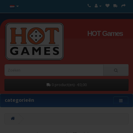
HOT Games
0 product(en) - €0,00
categorieën