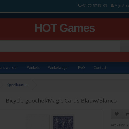
+31 72-5743193
Mijn Acc
HOT Games
lant worden
Winkels
Winkelwagen
FAQ
Contact
Speelkaarten
Bicycle goochel/Magic Cards Blauw/Blanco
Artikelnr:
7