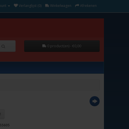
ount
Verlanglijst (0)
Winkelwagen
Afrekenen
0 product(en) - €0,00
55605