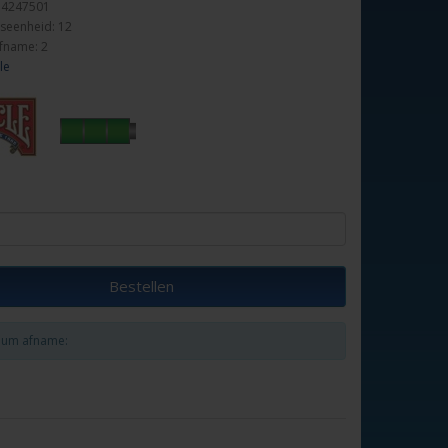
54247501
seenheid: 12
fname: 2
le
Bestellen
um afname: