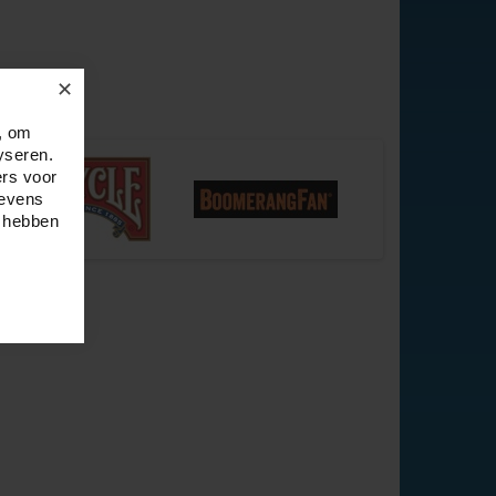
✕
, om
yseren.
ers voor
gevens
e hebben