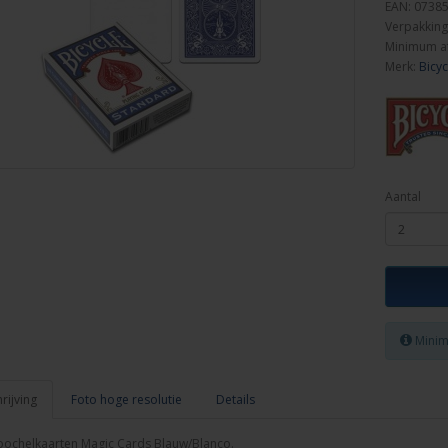
EAN: 0738
Verpakking
Minimum a
Merk:
Bicyc
Aantal
Minim
ijving
Foto hoge resolutie
Details
goochelkaarten Magic Cards Blauw/Blanco.