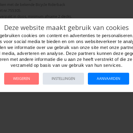
iken met de bekende Bicycle Riderback
rt nr.755305.
 verpakt in doos, minimum afname 2 decks.
en 88 x 63 mm.
Deze website maakt gebruik van cookies
gebruiken cookies om content en advertenties te personaliseren
es voor social media te bieden en om ons websiteverkeer te anal
en we informatie over uw gebruik van onze site met onze partn
l media, adverteren en analyse. Deze partners kunnen deze ge
ren met andere informatie die u aan ze heeft verstrekt of die z
verzameld op basis van uw gebruik van hun services.
WEIGEREN
INSTELLINGEN
AANVAARDEN