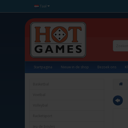
Taal
Startpagina
Nieuw in de shop
Bezoek ons
K
Basketbal
Voetbal
Volleybal
Racketsport
Jeu de boules