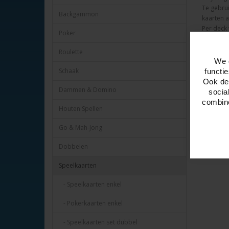
Te gebru
Backgammon
kaarten a
Per deck
Poker
Afmeting
Bicycle
Roulette
We 
Schaak
functi
Ook del
Dammen & Domino
socia
combine
Houten Spellen
Go & Mah-Jong
Dobbelen
Speelkaarten
- Speelkaarten enkel
- Pokerkaarten enkel
- Speelkaarten set dubbel