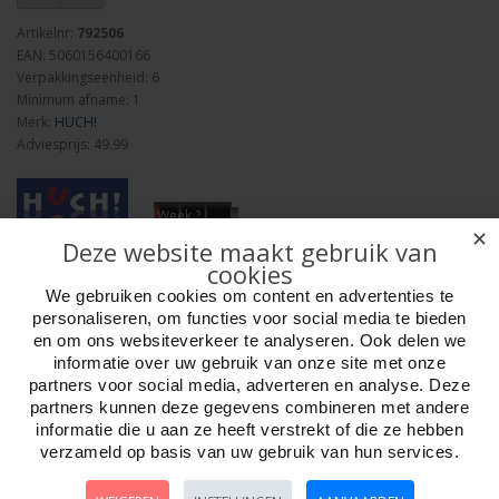
Artikelnr:
792506
EAN: 5060156400166
Verpakkingseenheid: 6
Minimum afname: 1
Merk:
HUCH!
Adviesprijs: 49.99
Week ?
✕
Deze website maakt gebruik van
cookies
Aantal
We gebruiken cookies om content en advertenties te
personaliseren, om functies voor social media te bieden
en om ons websiteverkeer te analyseren. Ook delen we
informatie over uw gebruik van onze site met onze
partners voor social media, adverteren en analyse. Deze
Bestellen
partners kunnen deze gegevens combineren met andere
informatie die u aan ze heeft verstrekt of die ze hebben
Omschrijving
Foto hoge resolutie
Details
verzameld op basis van uw gebruik van hun services.