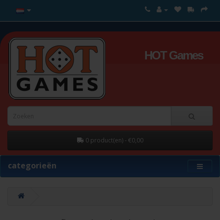
HOT Games
0 product(en) - €0,00
categorieën