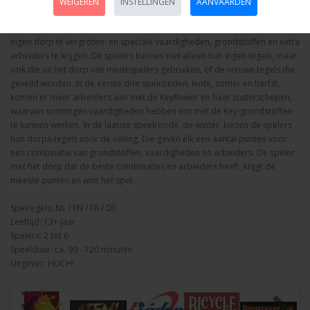
Keyflower bordspel, Huch
WEIGEREN
INSTELLINGEN
AANVAARDEN
Bij Keyflower begint elke speler met een thuis-tegel en zomaar een stel
arbeiders. Met arbeiders van gelijke kleur kan hij bieden op tegels om het
eigen dorp te vergroten: en speciale vaardigheden, grondstoffen en extra
arbeiders te krijgen. De spelers kunnen niet alleen hun eigen tegels, maar
ook die uit het dorp van medespelers gebruiken, of de nieuwe tegels die
geveild worden. In de eerste drie spelronden, lente, zomer en herfst,
komen er meer arbeiders aan met de Keyflower en haar zusterschepen,
waarvan sommigen vaardigheden hebben om met de Key-grondstoffen
te kunnen werken. In de laatste speelronde, de winter, kiezen de spelers
hun dorps-tegels voor de veiling. Die geven elk een aantal punten voor
een combinatie van grondstoffen, vaardigheden en arbeiders. De speler
met het dorp dat de beste combinaties en arbeiders heeft, krijgt de
meeste punten en wint het spel.
Spelregels: NL / EN / FR / DE
Leeftijd: 13+ jaar
Spelers: 2 tot 6
Speelduur: ca. 90 - 120 minuten
Uitgever: HUCH!