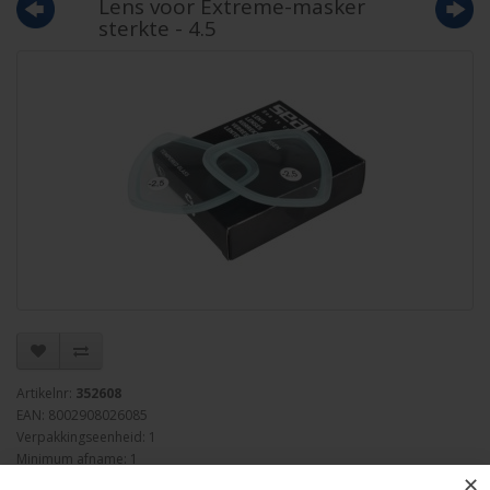
Lens voor Extreme-masker
sterkte - 4.5
Artikelnr:
352608
EAN: 8002908026085
Verpakkingseenheid: 1
Minimum afname: 1
✕
Merk:
Seac-Sub