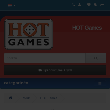
HOT Games
0 product(en) - €0,00
categorieën
Merk
HOT Games