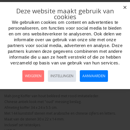
Merk:
HOT Games
✕
Deze website maakt gebruik van
cookies
Week ?
We gebruiken cookies om content en advertenties te
personaliseren, om functies voor social media te bieden
en om ons websiteverkeer te analyseren. Ook delen we
informatie over uw gebruik van onze site met onze
Aantal
partners voor social media, adverteren en analyse. Deze
partners kunnen deze gegevens combineren met andere
informatie die u aan ze heeft verstrekt of die ze hebben
verzameld op basis van uw gebruik van hun services.
Bestellen
WEIGEREN
INSTELLINGEN
AANVAARDEN
Omschrijving
Foto hoge resolutie
Details
Mah-Jong Koffer van hout bekleed met rood imitatieleder.
Chinese antiek-look met "oud" messing beslag.
Afmeting koffer 34 x 24 x 5.5 cm.
Met 144 kunststof stenen met arabische en chinese cijfers en letters.
Maat van de stenen 30 x 22 x 14 mm.
Inclusief set telstokjes.