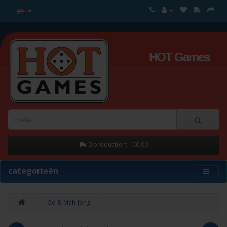
HOT Games
0 product(en) - €0,00
categorieën
Go & Mah-Jong