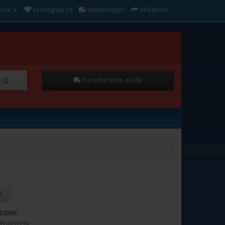
ount
Verlanglijst (0)
Winkelwagen
Afrekenen
0 product(en) - €0,00
82099
085020994