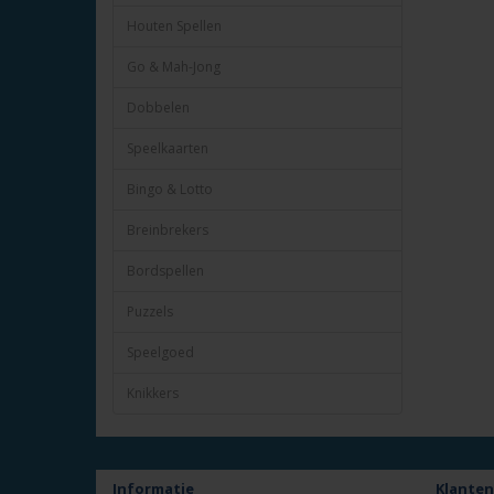
Houten Spellen
Go & Mah-Jong
Dobbelen
Speelkaarten
Bingo & Lotto
Breinbrekers
Bordspellen
Puzzels
Speelgoed
Knikkers
Informatie
Klanten