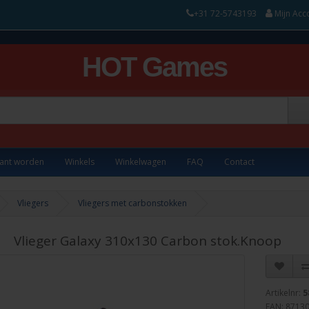
+31 72-5743193
Mijn Acc
HOT Games
lant worden
Winkels
Winkelwagen
FAQ
Contact
Vliegers
Vliegers met carbonstokken
Vlieger Galaxy 310x130 Carbon stok.Knoop
Artikelnr:
5
EAN: 8713