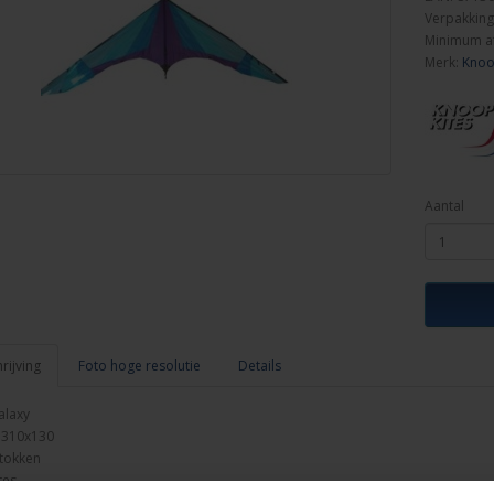
Verpakking
Minimum a
Merk:
Knoo
Aantal
ijving
Foto hoge resolutie
Details
alaxy
 310x130
tokken
tes