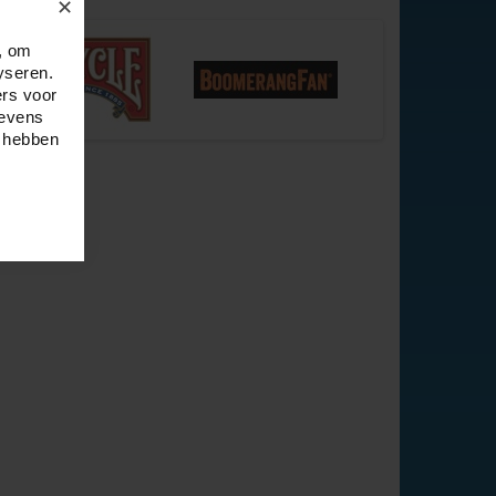
✕
, om
yseren.
ers voor
gevens
e hebben