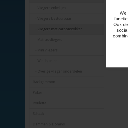
- Vliegers enkellijns
We 
- Vliegers bestuurbaar
functi
Ook del
- Vliegers met carbonstokken
socia
combine
- Matras vliegers
- Mini vliegers
- Windspellen
- Overige vlieger onderdelen
Backgammon
Poker
Roulette
Schaak
Dammen & Domino