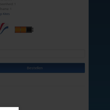
seenheid: 1
fname: 1
p Kites
Bestellen