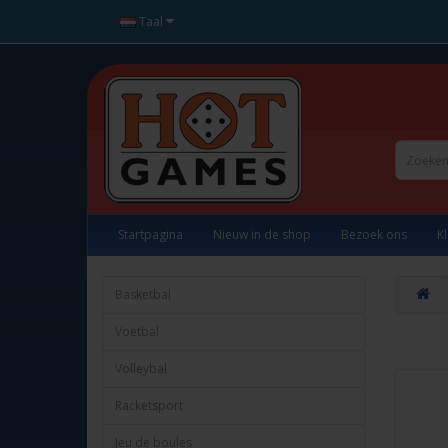
Taal
Startpagina
Nieuw in de shop
Bezoek ons
K
Basketbal
Voetbal
Volleybal
Racketsport
Jeu de boules