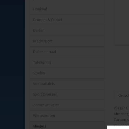
Honkbal
Croquet & Cricket
Darten
Krachtsport
Duikmateriaal
Tafeltennis
Sjoelen
Voetbaltafels
Sport Diversen
Omschr
Zomer artikelen
Vlieger G
Afmeting
Werpsporten
Carbon s
Knoop Ki
Vliegers