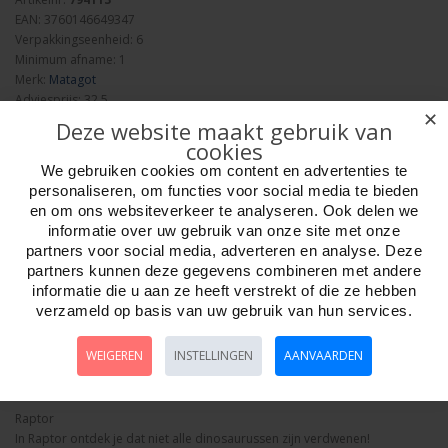
EAN: 3760146649347
Verpakkingseenheid: 6
Minimum afname: 1
Merk:
Matagot
Adviesprijs: 32.5
✕
Deze website maakt gebruik van
cookies
We gebruiken cookies om content en advertenties te
personaliseren, om functies voor social media te bieden
en om ons websiteverkeer te analyseren. Ook delen we
Aantal
informatie over uw gebruik van onze site met onze
partners voor social media, adverteren en analyse. Deze
partners kunnen deze gegevens combineren met andere
informatie die u aan ze heeft verstrekt of die ze hebben
verzameld op basis van uw gebruik van hun services.
Bestellen
WEIGEREN
INSTELLINGEN
AANVAARDEN
Omschrijving
Foto hoge resolutie
Media
Details
Raptor
In Raptor ontdek je dat niet alle dinosaurussen zijn verdwenen!