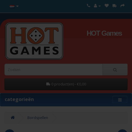
HOT Games
0 product(en) - €0,00
categorieën
Bordspellen