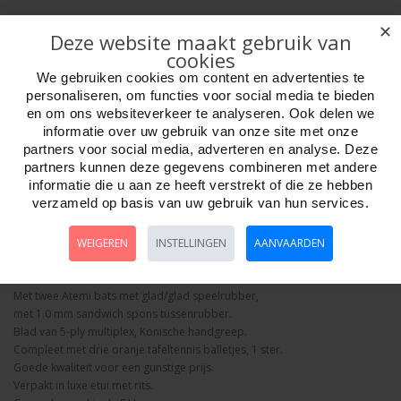
✕
Deze website maakt gebruik van
cookies
We gebruiken cookies om content en advertenties te
personaliseren, om functies voor social media te bieden
Aantal
en om ons websiteverkeer te analyseren. Ook delen we
informatie over uw gebruik van onze site met onze
partners voor social media, adverteren en analyse. Deze
partners kunnen deze gegevens combineren met andere
informatie die u aan ze heeft verstrekt of die ze hebben
Bestellen
verzameld op basis van uw gebruik van hun services.
Omschrijving
Foto hoge resolutie
Details
WEIGEREN
INSTELLINGEN
AANVAARDEN
Tafeltennisset Atemi Duet.
Met twee Atemi bats met glad/glad speelrubber,
met 1.0 mm sandwich spons tussenrubber.
Blad van 5-ply multiplex, Konische handgreep.
Compleet met drie oranje tafeltennis balletjes, 1 ster.
Goede kwaliteit voor een gunstige prijs.
Verpakt in luxe etui met rits.