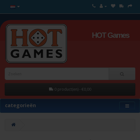
HOT Games
0 product(en) - €0,00
categorieën