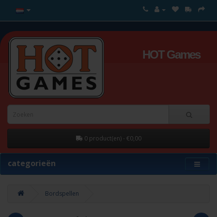
HOT Games
0 product(en) - €0,00
categorieën
Bordspellen