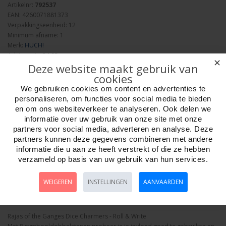
Artikelnr:
792537
EAN: 4260071881373
Verpakkingseenheid: 12
Minimum afname: 1
Merk:
HUCH!
Adviesprijs: 24.95
✕
Deze website maakt gebruik van
cookies
We gebruiken cookies om content en advertenties te
personaliseren, om functies voor social media te bieden
en om ons websiteverkeer te analyseren. Ook delen we
informatie over uw gebruik van onze site met onze
Aantal
partners voor social media, adverteren en analyse. Deze
partners kunnen deze gegevens combineren met andere
informatie die u aan ze heeft verstrekt of die ze hebben
verzameld op basis van uw gebruik van hun services.
Bestellen
WEIGEREN
INSTELLINGEN
AANVAARDEN
Omschrijving
Foto hoge resolutie
Media
Details
Rajas of the Ganges Dice Charmers - Roll & Write