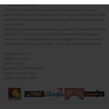
ga naar het prachtige tijdperk van de Renaissance in "Fresco" inclusief alle
17 uitbreidingsmodules.
Je behoort tot de beste fresco-schilders en wordt ingehuurd om de
plafondschildering in de kathedraal in zijn oude glorie te herstellen. Stel je
vaardigheden op de proef om de gunst van de bisschop en daarmee het
spel te winnen.
Deze Mega Box bevat nieuw artwork en combineert het basisspel met alle
modules (1-17). Deze zijn naar wens te combineren met het basisspel,
waardoor de speelmogelijkheden worden uitgebreid. Elke module heeft
ook invloed op de duur van het spel - voor nog meer en langer plezier!
Spelregels: EN / DE
Leeftijd v.a.: 10 jaar
Spelers: 2 tot 4
Speelduur: ca. 60-90 minuten
Uitgever: Queen Games
Queen Games nr. 10573