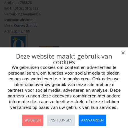
Artikelnr:
795573
EAN: 4010350105733
Verpakkingseenheid: 6
Minimum afname: 1
Merk:
Queen Games
Adviesprijs: 199
✕
Deze website maakt gebruik van
cookies
We gebruiken cookies om content en advertenties te
Aantal
personaliseren, om functies voor social media te bieden
en om ons websiteverkeer te analyseren. Ook delen we
informatie over uw gebruik van onze site met onze
partners voor social media, adverteren en analyse. Deze
Bestellen
partners kunnen deze gegevens combineren met andere
informatie die u aan ze heeft verstrekt of die ze hebben
verzameld op basis van uw gebruik van hun services.
Omschrijving
Foto hoge resolutie
Details
WEIGEREN
INSTELLINGEN
AANVAARDEN
FRESCO Mega Box. Engelse versie