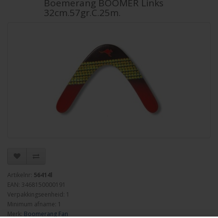
Boemerang BOOMER Links
32cm.57gr.C.25m.
Artikelnr:
56414l
EAN: 3468150000191
Verpakkingseenheid: 1
Minimum afname: 1
Merk:
Boomerang Fan