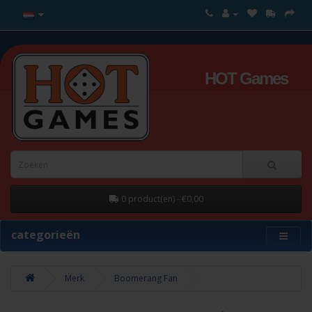
HOT Games
0 product(en) - €0,00
categorieën
Merk
Boomerang Fan