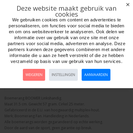
✕
Adviesprijs: 23.95
Deze website maakt gebruik van
cookies
We gebruiken cookies om content en advertenties te
personaliseren, om functies voor social media te bieden
en om ons websiteverkeer te analyseren. Ook delen we
informatie over uw gebruik van onze site met onze
Aantal
partners voor social media, adverteren en analyse. Deze
partners kunnen deze gegevens combineren met andere
informatie die u aan ze heeft verstrekt of die ze hebben
verzameld op basis van uw gebruik van hun services.
Bestellen
WEIGEREN
INSTELLINGEN
AANVAARDEN
Omschrijving
Foto hoge resolutie
Details
Boemerang BOOMER Linkshandig.
Maat 31.5 cm. Gewicht 57 gram. Cirkel 25 meter.
Gefabriceerd in de E.U. van hoogwaardig multiplex-hout.
Merk; Boomerang Fan. Handleiding in Nederlands.
Alle boemerangs worden gegarandeerd op echte werking.
Door de aard van de sport, geen garantie op breuk.