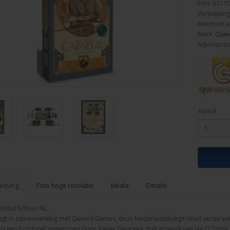
EAN: 8717
Verpakking
Minimum a
Merk:
Quin
Adviesprijs
Aantal
ijving
Foto hoge resolutie
Media
Details
Retail Edition NL.
gt in samenwerking met Quined Games, deze Nederlandstalige retail versie va
 is een bordspel ontworpen door Xavier Georges, met artwork van Ian O'Toole.