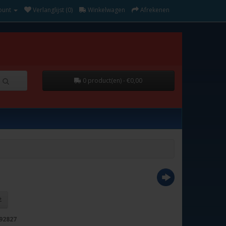
ount
Verlanglijst (0)
Winkelwagen
Afrekenen
0 product(en) - €0,00
92827