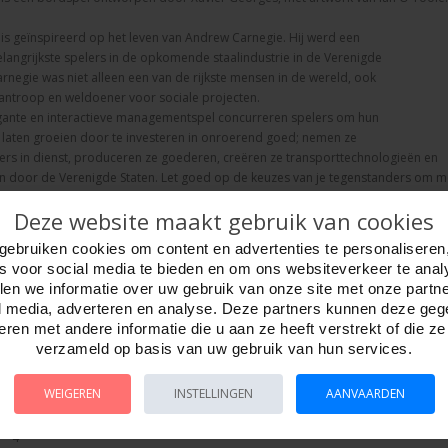
is geïnspireerd op het leven van Andrew Carnegie. Hij werd een
langrijkste spelers in de opkomende staalindustrie in de Verenigde
arnegie was niet alleen een van de rijkste mensen in de wereld, ook
ilantroop en weldoener voor sociale projecten.
egante en interactieve managementspel concurreren spelers om hun
e laten groeien door te investeren in onroerend goed; nemen ze
rs in dienst, produceren ze goederen, creëren ze transporttechnologieën en
n door de Verenigde Staten. Let goed op de keuzes van je tegenstanders om m
atieve kansen. Uiteindelijk wint de meest succesvolle speler, maar succes wo
Deze website maakt gebruik van cookies
nds rijkdom. Om te winnen moeten spelers ook bijdragen aan de grootsheid va
vrijgevigheid. Ben jij klaar voor de uitdaging?
gebruiken cookies om content en advertenties te personaliseren
es voor social media te bieden en om ons websiteverkeer te anal
van de Gouden Ludo Expertspellen in 2022
en we informatie over uw gebruik van onze site met onze partn
erd voor de Nederlandse Spellen Prijs Expert 2022.
l media, adverteren en analyse. Deze partners kunnen deze ge
Golden Geek Award 2022
ren met andere informatie die u aan ze heeft verstrekt of die z
Internationaal Gamers Award 2022
verzameld op basis van uw gebruik van hun services.
pproval The Dice Tower
WEIGEREN
INSTELLINGEN
AANVAARDEN
s: NL
12+
 - 4