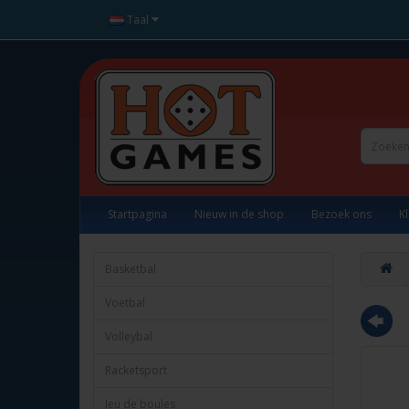
Taal
Startpagina
Nieuw in de shop
Bezoek ons
K
Basketbal
Voetbal
Volleybal
Racketsport
Jeu de boules