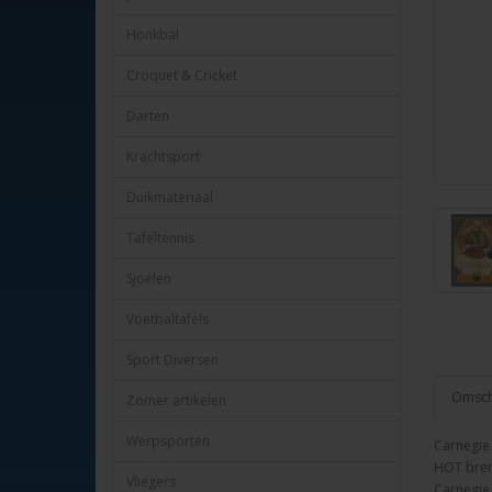
Honkbal
Croquet & Cricket
Darten
Krachtsport
Duikmateriaal
Tafeltennis
Sjoelen
Voetbaltafels
Sport Diversen
Omschr
Zomer artikelen
Werpsporten
Carnegie 
HOT bren
Vliegers
Carnegie