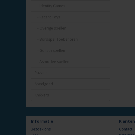
- Identity Games
- Recent Toys
- Overige spellen
- Bordspel Toebehoren
- Goliath spellen
- Asmodee spellen
Puzzels
Speelgoed
Knikkers
Informatie
Klanten
Bezoek ons
Contact