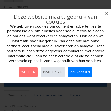
Artikelnr:
307723
EAN: 5023231014511
✕
Deze website maakt gebruik van
Verpakkingseenheid: 10
cookies
Minimum afname: 1
We gebruiken cookies om content en advertenties te
Merk:
Winmau
personaliseren, om functies voor social media te bieden
en om ons websiteverkeer te analyseren. Ook delen we
informatie over uw gebruik van onze site met onze
Week ?
partners voor social media, adverteren en analyse. Deze
partners kunnen deze gegevens combineren met andere
informatie die u aan ze heeft verstrekt of die ze hebben
Aantal
verzameld op basis van uw gebruik van hun services.
WEIGEREN
INSTELLINGEN
AANVAARDEN
Bestellen
Omschrijving
Foto hoge resolutie
Details
Darts Winmau Wildcats.