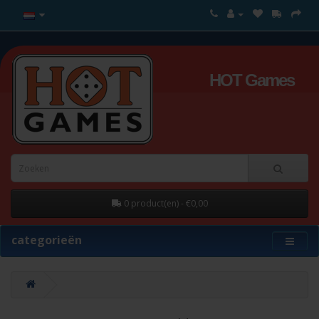
HOT Games
0 product(en) - €0,00
categorieën