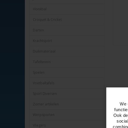
Honkbal
Croquet & Cricket
Darten
Krachtsport
Duikmateriaal
Tafeltennis
Sjoelen
Voetbaltafels
Sport Diversen
Omschr
We 
Zomer artikelen
functi
Monument
Werpsporten
Ook del
In Monum
socia
civilisati
Vliegers
combine