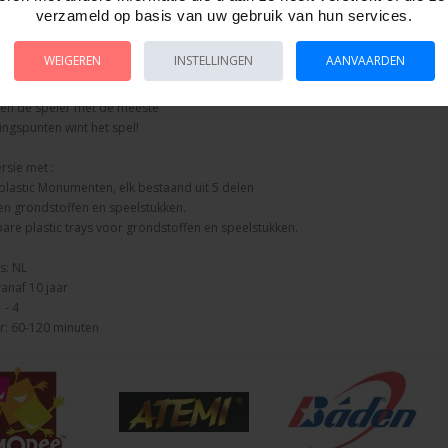
 Inca’s. Het is jouw taak om je
verzameld op basis van uw gebruik van hun services.
 zo snel mogelijk te bouwen,
unt je rijk en haar inwoners niet
WEIGEREN
INSTELLINGEN
AANVAARDEN
zen. Het spel eindigt na de ronde
en speler zijn Monument bouwt,
een de speler met de meeste
ngspunten wint het spel!
rsie met :
plastic Monumenten, elk bestaand uit 5 delen
en grondstoffen en speelstukken.
re plastic trays voor grondstoffen en speelstukken.
s: NL
vanaf 10 jaar
 - 4
r: 60-120 minuten