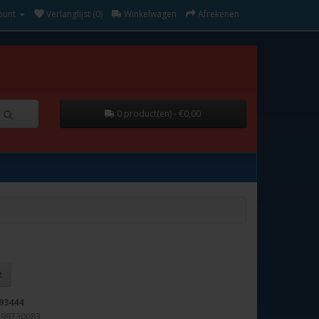
ount
Verlanglijst (0)
Winkelwagen
Afrekenen
0 product(en) - €0,00
93444
299730083