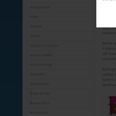
Maya’s en
Backgammon
Monument
maar je k
Poker
verwaarlo
waarin e
Roulette
maar all
overwinni
Schaak
Deluxe ve
Dammen & Domino
4 deluxe 
291 hout
Houten Spellen
Uitneemba
Go & Mah-Jong
Spelregel
Dobbelen
Leeftijd: 
Spelers: 1
Speelkaarten
Speelduu
Bingo & Lotto
Breinbrekers
Bordspellen