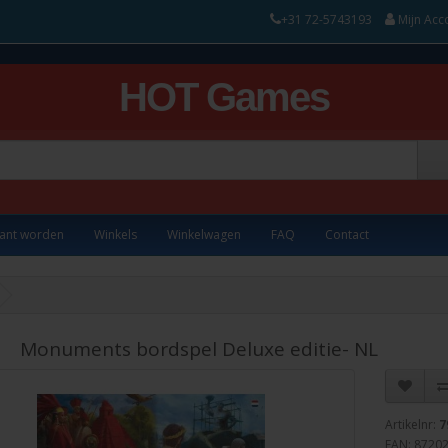
+31 72-5743193
Mijn Acc
HOT Games
lant worden
Winkels
Winkelwagen
FAQ
Contact
Monuments bordspel Deluxe editie- NL
Artikelnr:
7
EAN: 8720