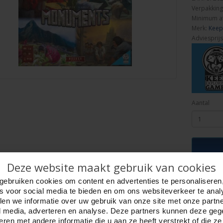
Verpakking
Minimum a
Merk:
Keep
Adviesprijs
Aantal
Deze website maakt gebruik van cookies
ijving
Foto hoge resolutie
Media
Details
gebruiken cookies om content en advertenties te personaliseren
es voor social media te bieden en om ons websiteverkeer te anal
s bordspel Deluxe editie- NL
en we informatie over uw gebruik van onze site met onze partn
ents speel je als een van de oude
l media, adverteren en analyse. Deze partners kunnen deze ge
es : de Grieken, Egyptenaren,
ren met andere informatie die u aan ze heeft verstrekt of die z