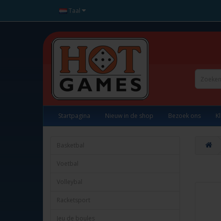
Taal
Startpagina
Nieuw in de shop
Bezoek ons
K
Basketbal
Voetbal
Volleybal
Racketsport
Jeu de boules