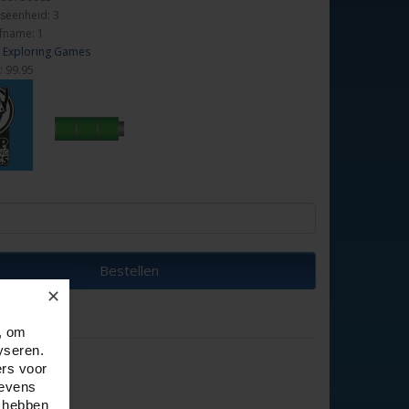
seenheid: 3
fname: 1
 Exploring Games
: 99.95
Bestellen
✕
, om
yseren.
ers voor
gevens
e hebben