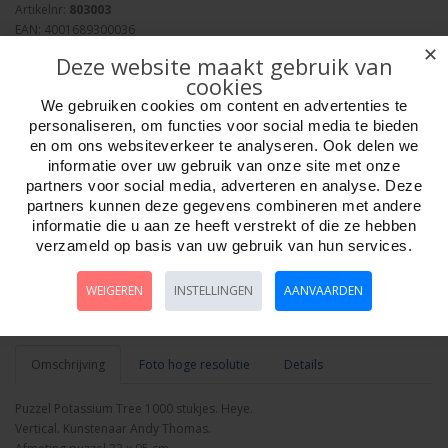
Artikelnr:
803003
EAN: 4001689300036
Verpakkingseenheid: 6
✕
Deze website maakt gebruik van
Minimum afname: 1
cookies
Merk:
Heye Puzzle
We gebruiken cookies om content en advertenties te
personaliseren, om functies voor social media te bieden
en om ons websiteverkeer te analyseren. Ook delen we
informatie over uw gebruik van onze site met onze
partners voor social media, adverteren en analyse. Deze
partners kunnen deze gegevens combineren met andere
Aantal
informatie die u aan ze heeft verstrekt of die ze hebben
verzameld op basis van uw gebruik van hun services.
WEIGEREN
INSTELLINGEN
AANVAARDEN
Bestellen
Omschrijving
Foto hoge resolutie
Details
Puzzel Potassium Tree 1000 stukjes. Heye.
Vertical. Kunstenaar Andy Thomas.