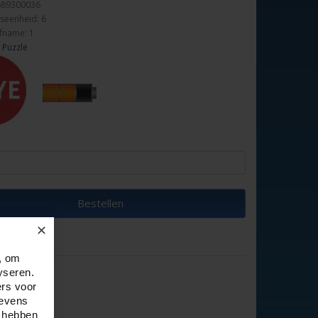
689300036
seenheid: 6
fname: 1
 Puzzle
Bestellen
✕
, om
yseren.
ers voor
gevens
e hebben