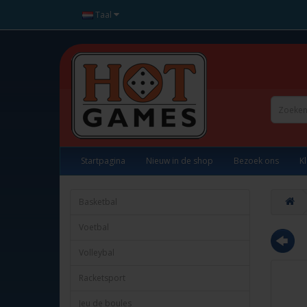
Taal
Startpagina
Nieuw in de shop
Bezoek ons
K
Basketbal
Voetbal
Volleybal
Racketsport
Jeu de boules