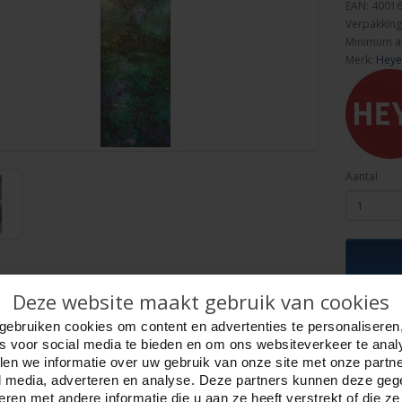
EAN: 4001
Verpakking
Minimum a
Merk:
Heye
Aantal
Deze website maakt gebruik van cookies
ijving
Foto hoge resolutie
Details
gebruiken cookies om content en advertenties te personaliseren
es voor social media te bieden en om ons websiteverkeer te anal
tassium Tree 1000 stukjes. Heye.
en we informatie over uw gebruik van onze site met onze partn
 Kunstenaar Andy Thomas.
l media, adverteren en analyse. Deze partners kunnen deze ge
puzzel 33 x 95 cm.
ren met andere informatie die u aan ze heeft verstrekt of die z
doos 37,3 x 17,1 x 5,7 cm.