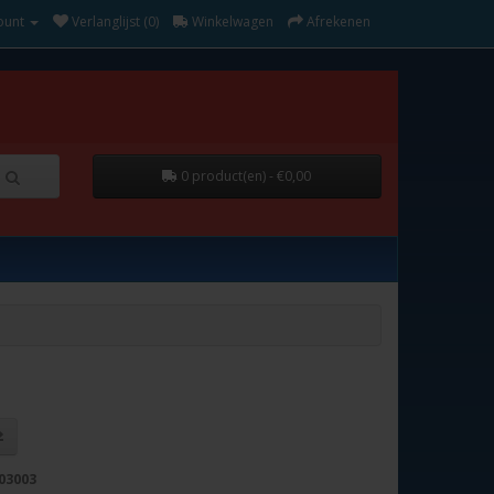
ount
Verlanglijst (0)
Winkelwagen
Afrekenen
0 product(en) - €0,00
03003