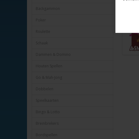
Heye nr. 
Backgammon
FSC
Poker
Roulette
Schaak
Dammen & Domino
Houten Spellen
Go & Mah-Jong
Dobbelen
Speelkaarten
Bingo & Lotto
Breinbrekers
Bordspellen