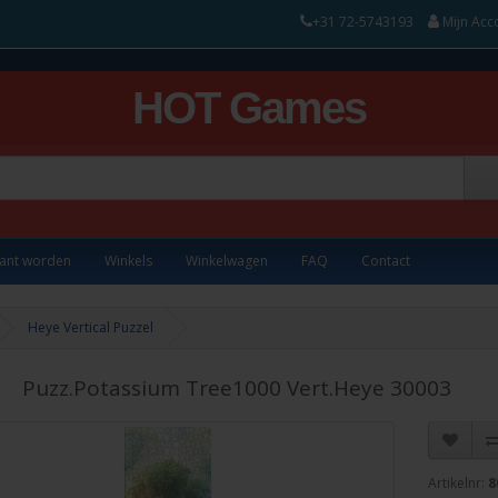
+31 72-5743193
Mijn Acc
HOT Games
lant worden
Winkels
Winkelwagen
FAQ
Contact
Heye Vertical Puzzel
Puzz.Potassium Tree1000 Vert.Heye 30003
Artikelnr:
8