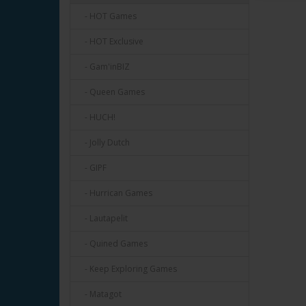
- HOT Games
- HOT Exclusive
- Gam'inBIZ
- Queen Games
- HUCH!
- Jolly Dutch
- GIPF
- Hurrican Games
- Lautapelit
- Quined Games
- Keep Exploring Games
- Matagot