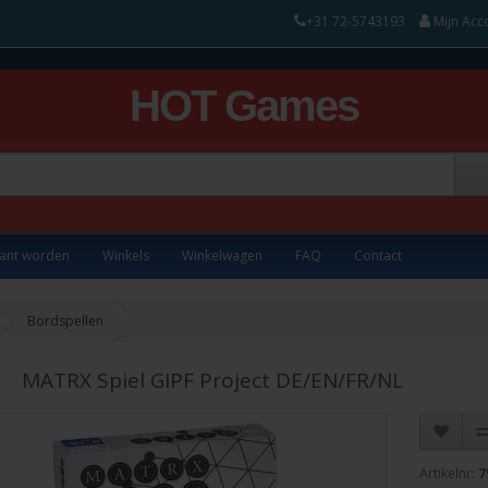
+31 72-5743193
Mijn Acc
HOT Games
lant worden
Winkels
Winkelwagen
FAQ
Contact
Bordspellen
MATRX Spiel GIPF Project DE/EN/FR/NL
Artikelnr:
7