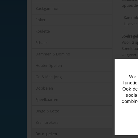
opties d
Backgammon
- Kan ook
Poker
- Lijkt v
Roulette
Spelregels
Voor: 2 s
Schaak
Speelduur
Dammen & Domino
Uitgever
Houten Spellen
We 
Go & Mah-Jong
functi
Dobbelen
Ook del
socia
Speelkaarten
combine
Bingo & Lotto
Breinbrekers
Bordspellen