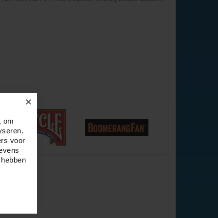
✕
, om
yseren.
ers voor
gevens
e hebben