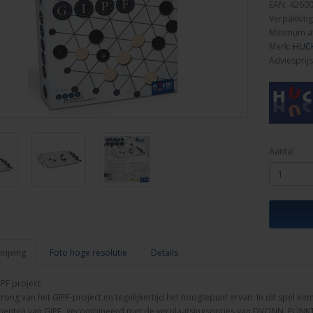
EAN: 4260
Verpakking
Minimum a
Merk:
HUC
Adviesprijs
Aantal
ijving
Foto hoge resolutie
Details
PF project.
ong van het GIPF-project en tegelijkertijd het hoogtepunt ervan. In dit spel kom
menten van GIPF, gecombineerd met de verplaatsingsopties van DVONN, PÜNKT,