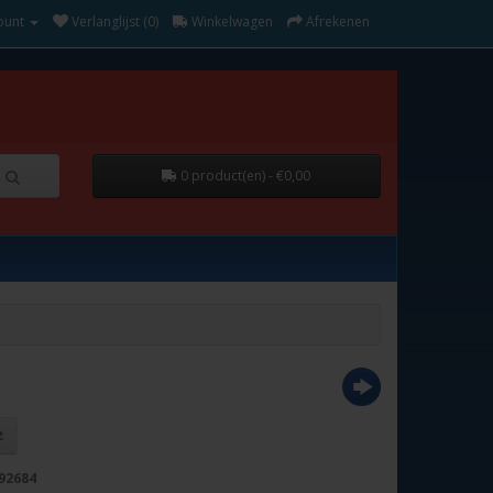
ount
Verlanglijst (0)
Winkelwagen
Afrekenen
0 product(en) - €0,00
92684