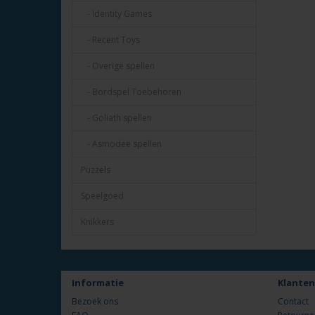
- Identity Games
- Recent Toys
- Overige spellen
- Bordspel Toebehoren
- Goliath spellen
- Asmodee spellen
Puzzels
Speelgoed
Knikkers
Informatie
Klanten
Bezoek ons
Contact