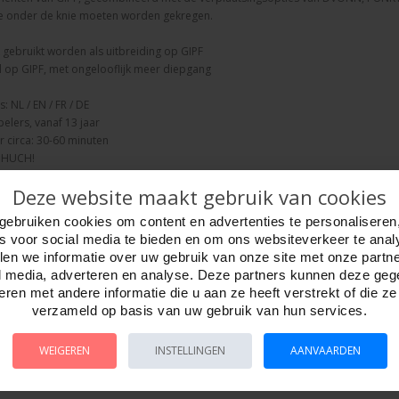
ie onder de knie moeten worden gekregen.
 gebruikt worden als uitbreiding op GIPF
eel op GIPF, met ongelooflijk meer diepgang
: NL / EN / FR / DE
pelers, vanaf 13 jaar
 circa: 30-60 minuten
: HUCH!
Deze website maakt gebruik van cookies
gebruiken cookies om content en advertenties te personaliseren
es voor social media te bieden en om ons websiteverkeer te anal
en we informatie over uw gebruik van onze site met onze partn
l media, adverteren en analyse. Deze partners kunnen deze ge
ren met andere informatie die u aan ze heeft verstrekt of die z
verzameld op basis van uw gebruik van hun services.
WEIGEREN
INSTELLINGEN
AANVAARDEN