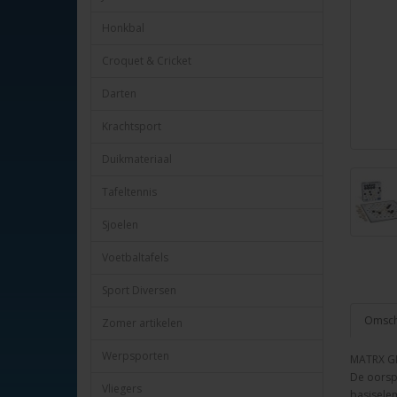
Honkbal
Croquet & Cricket
Darten
Krachtsport
Duikmateriaal
Tafeltennis
Sjoelen
Voetbaltafels
Sport Diversen
Omschr
Zomer artikelen
Werpsporten
MATRX GI
De oorspr
Vliegers
basisele