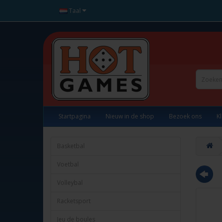
Taal
Startpagina
Nieuw in de shop
Bezoek ons
K
Basketbal
Voetbal
Volleybal
Racketsport
Jeu de boules