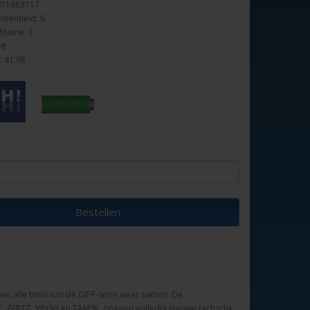
071883117
seenheid: 6
fname: 1
H!
: 41.98
Bestellen
en alle titels van de GIPF-serie weer samen. De
 ZERTZ, YINSH en TAMSK, openen volledig nieuwe tactische