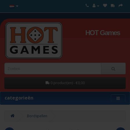
HOT Games
0 product(en) - €0,00
categorieën
Bordspellen