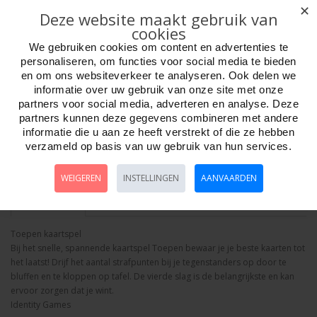
✕
Adviesprijs: 10.99
Deze website maakt gebruik van
cookies
We gebruiken cookies om content en advertenties te
personaliseren, om functies voor social media te bieden
en om ons websiteverkeer te analyseren. Ook delen we
informatie over uw gebruik van onze site met onze
Aantal
partners voor social media, adverteren en analyse. Deze
partners kunnen deze gegevens combineren met andere
informatie die u aan ze heeft verstrekt of die ze hebben
verzameld op basis van uw gebruik van hun services.
Bestellen
WEIGEREN
INSTELLINGEN
AANVAARDEN
Omschrijving
Foto hoge resolutie
Details
Toepen kaartspel
Bij het snelle, spannende kaartspel Toepen bewaar je je beste kaarten tot
het laatst! Drijf het aantal strafpunten bij je tegenstanders op door te
bluffen en te kloppen op tafel. De vierde slag is de belangrijkste en kan
ervoor zorgen dat je wint.
Identity Games