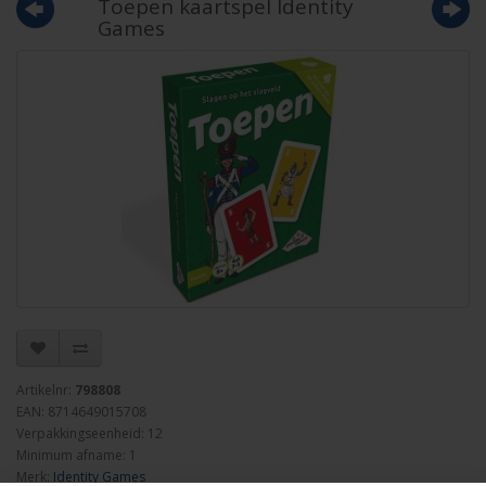
Toepen kaartspel Identity
Games
Artikelnr:
798808
EAN: 8714649015708
Verpakkingseenheid: 12
Minimum afname: 1
Merk:
Identity Games