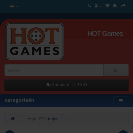
HOT Games
0 product(en) - €0,00
categorieën
Heye 1000 stukjes