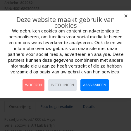
Artikelnr:
802062
EAN: 4001689300623
Verpakkingseenheid: 6
✕
Deze website maakt gebruik van
Minimum afname: 1
cookies
Merk:
Heye Puzzle
We gebruiken cookies om content en advertenties te
personaliseren, om functies voor social media te bieden
en om ons websiteverkeer te analyseren. Ook delen we
informatie over uw gebruik van onze site met onze
partners voor social media, adverteren en analyse. Deze
partners kunnen deze gegevens combineren met andere
Aantal
informatie die u aan ze heeft verstrekt of die ze hebben
verzameld op basis van uw gebruik van hun services.
WEIGEREN
INSTELLINGEN
AANVAARDEN
Bestellen
Omschrijving
Foto hoge resolutie
Details
Puzzel Junk Food,1000 st. Heye
Serie, Zozoville, Art Lab Berlijn.