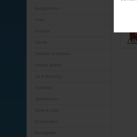
Heye nr.
Backgammon
Poker
Roulette
Schaak
Dammen & Domino
Houten Spellen
Go & Mah-Jong
Dobbelen
Speelkaarten
Bingo & Lotto
Breinbrekers
Bordspellen