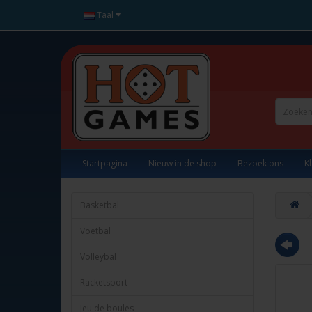
Taal
Startpagina
Nieuw in de shop
Bezoek ons
K
Basketbal
Voetbal
Volleybal
Racketsport
Jeu de boules