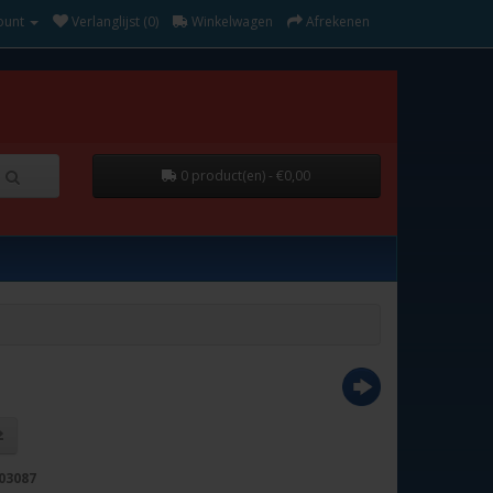
ount
Verlanglijst (0)
Winkelwagen
Afrekenen
0 product(en) - €0,00
03087