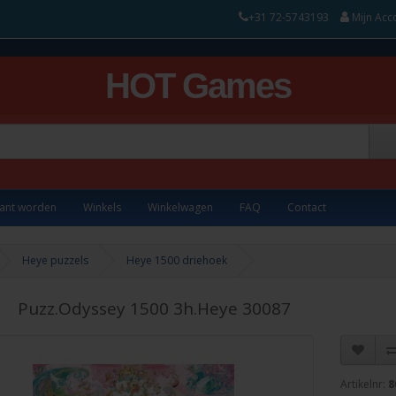
+31 72-5743193
Mijn Acc
HOT Games
lant worden
Winkels
Winkelwagen
FAQ
Contact
Heye puzzels
Heye 1500 driehoek
Puzz.Odyssey 1500 3h.Heye 30087
Artikelnr:
8