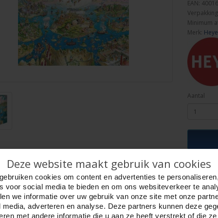
EAN: 4001
Verpakking
Minimum a
Merk:
Heye
Aantal
Deze website maakt gebruik van cookies
ijving
Foto hoge resolutie
Details
gebruiken cookies om content en advertenties te personaliseren
es voor social media te bieden en om ons websiteverkeer te anal
yssey,1500 stukjes 3 hkg. Heye.
en we informatie over uw gebruik van onze site met onze partn
rtoon. Tekenaar: Hugo Prades.
l media, adverteren en analyse. Deze partners kunnen deze ge
puzzel 80 x 60 cm.
ren met andere informatie die u aan ze heeft verstrekt of die z
hoekig maat 35 x 27 x 14 cm.