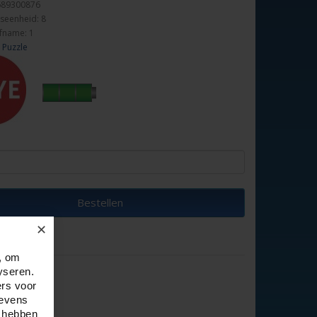
689300876
seenheid: 8
fname: 1
 Puzzle
Bestellen
✕
, om
yseren.
ers voor
gevens
e hebben