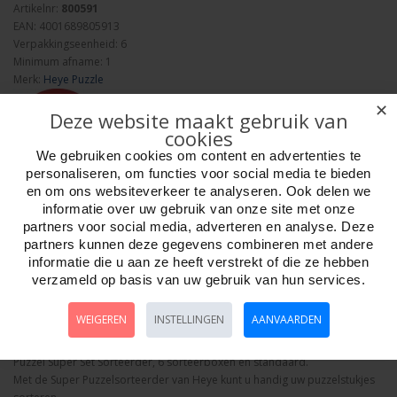
Artikelnr:
800591
EAN: 4001689805913
Verpakkingseenheid: 6
Minimum afname: 1
Merk:
Heye Puzzle
✕
Deze website maakt gebruik van
cookies
We gebruiken cookies om content en advertenties te
personaliseren, om functies voor social media te bieden
en om ons websiteverkeer te analyseren. Ook delen we
Aantal
informatie over uw gebruik van onze site met onze
partners voor social media, adverteren en analyse. Deze
partners kunnen deze gegevens combineren met andere
informatie die u aan ze heeft verstrekt of die ze hebben
Bestellen
verzameld op basis van uw gebruik van hun services.
WEIGEREN
INSTELLINGEN
AANVAARDEN
Omschrijving
Foto hoge resolutie
Media
Details
Puzzel Super Set Sorteerder, 6 sorteerboxen en standaard.
Met de Super Puzzelsorteerder van Heye kunt u handig uw puzzelstukjes