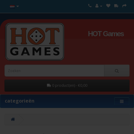
HOT Games
0 product(en) - €0,00
categorieën