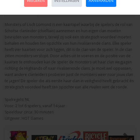
WEIGEREN
INSTELLINGEN
AANVAARDEN
Omschrijving
Foto hoge resolutie
Media
Details
Monsters of Loch Lomond is een kaartspel waarbij de spelers de rol van
Schotse clanleider (chieftain) aannemen en hun eigen clan moeten
bevrijden van monsters, terwijl zij ook een strategisch voordeel moeten
behalen en houden ten opzichte van hun rivaliserende clans. Elke speler
heeft vier kaarten voor zich liggen, dit is de clan van de speler. In de clan
zitten monsters verstopt. Door acties uit te voeren en de positie van de
kaarten te onthouden kan de speler de monsters uit haar clan wegjagen
richting de Highlands of naar rivaliserende clans. Je moet wel oppassen,
want andere clanleiders proberen juist de monsters weer naar jouw clan
te jagen! De speler die als eerste haar clan in veiligheid heeft gebracht én
strategisch voordeel heeft ten opzichte van alle rivalen wint de ronde.
Spelregels: NL
Voor: 2 tot 6 spelers, vanaf 14 jaar
Speelduur circa: 30 minuten
Uitgever: HOT Games