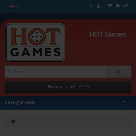
HOT Games
0 product(en) - €0,00
categorieën