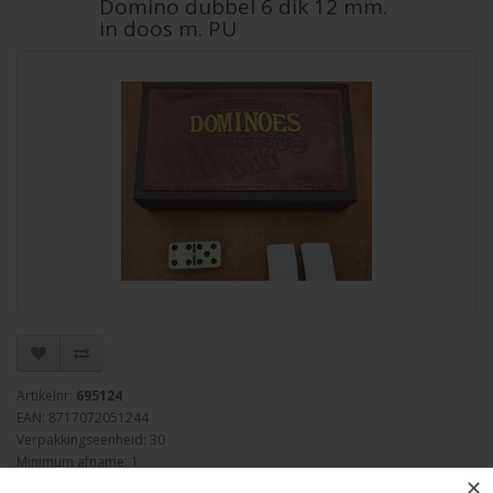
Domino dubbel 6 dik 12 mm.
in doos m. PU
Artikelnr:
695124
EAN: 8717072051244
Verpakkingseenheid: 30
Minimum afname: 1
✕
Merk:
HOT Games