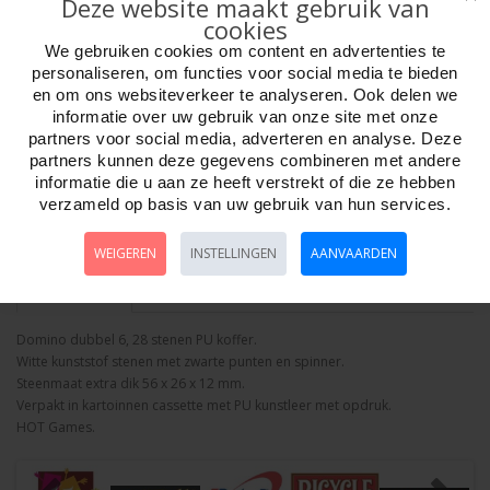
Deze website maakt gebruik van
cookies
We gebruiken cookies om content en advertenties te
personaliseren, om functies voor social media te bieden
en om ons websiteverkeer te analyseren. Ook delen we
informatie over uw gebruik van onze site met onze
Aantal
partners voor social media, adverteren en analyse. Deze
partners kunnen deze gegevens combineren met andere
informatie die u aan ze heeft verstrekt of die ze hebben
verzameld op basis van uw gebruik van hun services.
Bestellen
WEIGEREN
INSTELLINGEN
AANVAARDEN
Omschrijving
Foto hoge resolutie
Details
Domino dubbel 6, 28 stenen PU koffer.
Witte kunststof stenen met zwarte punten en spinner.
Steenmaat extra dik 56 x 26 x 12 mm.
Verpakt in kartoinnen cassette met PU kunstleer met opdruk.
HOT Games.